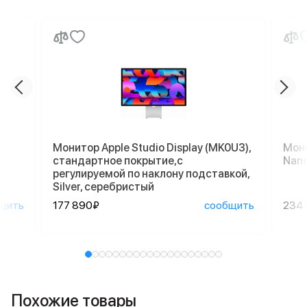
Монитор Apple Studio Display (MK0U3),
Мони
стандартное покрытие,с
Nano
регулируемой по наклону подставкой,
Silver, серебристый
щить
177 890₽
сообщить
234
Похожие товары