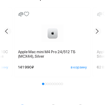
, 10C
Apple Mac mini M4 Pro 24/512 ТБ
Appl
ая
(MCX44), Silver
Silve
рзину
141 990₽
в корзину
62 