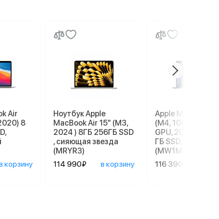
k Air
Ноутбук Apple
Apple MacBook Ai
2020) 8
MacBook Air 15" (M3,
(M4, 10C CPU, 10
D,
2024 ) 8ГБ 256ГБ SSD
GPU, 2025) 16 ГБ
й
, сияющая звезда
ГБ SSD, темная н
(MRYR3)
(MW1M3)
в корзину
114 990₽
в корзину
116 390₽
в ко