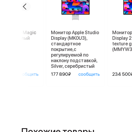
пад Apple Magic
Монитор Apple Studio
Монитор 
kpad 2, белый
Display (MK0U3),
Display 
стандартное
texture g
покрытие,с
(MMYW3
регулируемой по
наклону подставкой,
Silver, серебристый
90₽
сообщить
177 890₽
сообщить
234 500
Похожие товары