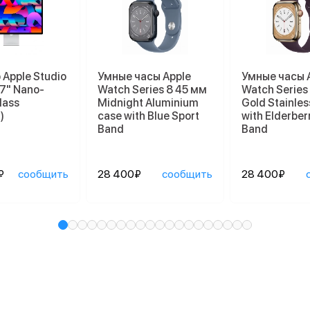
Apple Studio
Умные часы Apple
Умные часы 
27" Nano-
Watch Series 8 45 мм
Watch Series
lass
Midnight Aluminium
Gold Stainles
)
case with Blue Sport
with Elderber
Band
Band
₽
сообщить
28 400₽
сообщить
28 400₽