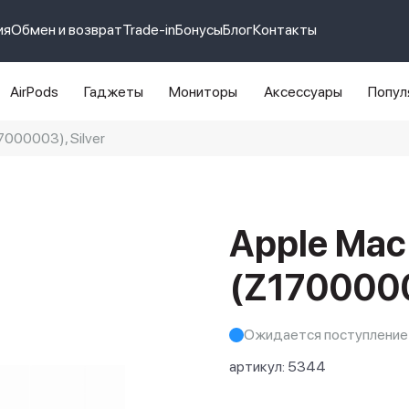
ия
Обмен и возврат
Trade-in
Бонусы
Блог
Контакты
AirPods
Гаджеты
Мониторы
Аксессуары
Попул
7000003), Silver
e 14 pro max
айфон 14
Apple Mac 
(Z17000003
Ожидается поступление
артикул:
5344