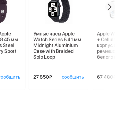
Apple
Умные часы Apple
Apple Watch Ultr
 8 45 мм
Watch Series 8 41 мм
+ Cellular, 49 мм,
s Steel
Midnight Aluminium
корпус из титана
ry Sport
Case with Braided
ремешок Ocean
Solo Loop
белого цвета
сообщить
27 850₽
сообщить
67 480₽
сооб