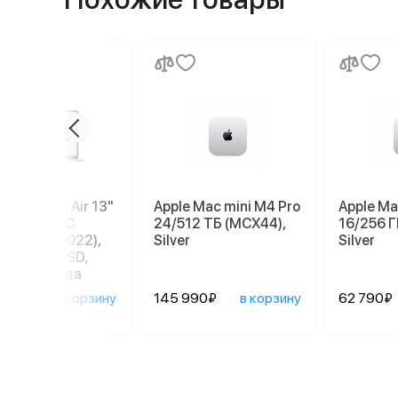
e MacBook Air 13"
Apple Mac mini M4 Pro
Apple Ma
W4 (M2, 8C
24/512 ТБ (MCX44),
16/256 Г
8C GPU, 2022),
Silver
Silver
Б, 256 ГБ SSD,
ющая звезда
90₽
в корзину
145 990₽
в корзину
62 790₽