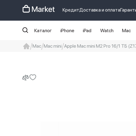
Кредит
Доставка и оплата
Гарант
Каталог
iPhone
iPad
Watch
Mac
Mac
Mac mini
Apple Mac mini M2 Pro 16/1 ТБ (Z1
iphone
айфон
iPhone 14 pro
Iphon