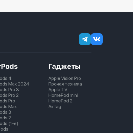
rPods
Гаджеты
Pods 4
Apple Vision Pro
pods Max 2024
Прочая техника
pods Pro 3
Apple TV
ods Pro 2
HomePod mini
pods Pro
HomePod 2
pods Max
AirTag
pods 3
pods 2
ods (1-е)
Pods