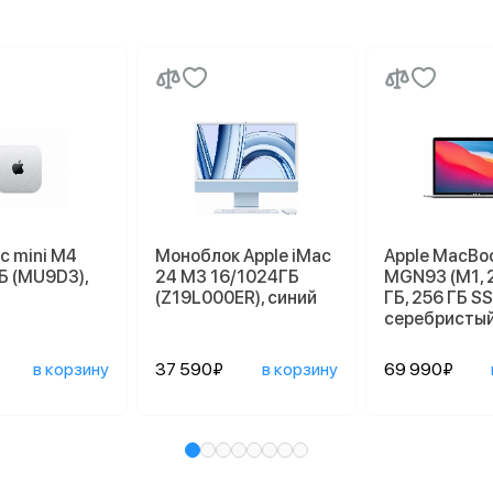
c mini M4
Моноблок Apple iMac
Apple MacBoo
Б (MU9D3),
24 M3 16/1024ГБ
MGN93 (M1, 
(Z19L000ER), синий
ГБ, 256 ГБ SS
серебристы
в корзину
37 590₽
в корзину
69 990₽