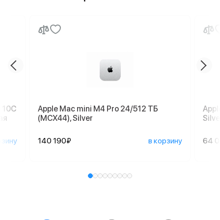
, 10C
Apple Mac mini M4 Pro 24/512 ТБ
Appl
ая
(MCX44), Silver
Silve
рзину
140 190₽
в корзину
64 