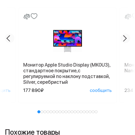
Монитор Apple Studio Display (MK0U3),
Мони
стандартное покрытие,с
Nano
регулируемой по наклону подставкой,
Silver, серебристый
щить
177 890₽
сообщить
234
Похожие товары