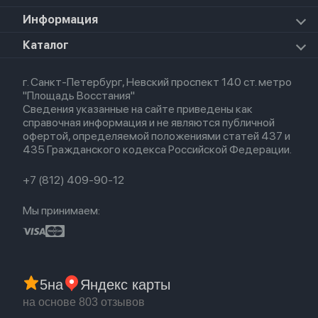
Прочая техника
Airpods Pro 2
Apple Watch Series 9
iPad Pro 11 M5 (2025)
Для iPhone
Информация
Apple TV
Airpods Pro
Apple Watch Series 8
Для iPad
HomePod mini
Airpods Max
Apple Watch SE 2022
О магазине
Каталог
Для Macbook
HomePod 2
Airpods 3
Кредит
Для Apple Watch
AirTag
Airpods 2
Весь каталог
Политика возврата
Airpods (1-е)
г. Санкт-Петербург, Невский проспект 140 ст. метро
Новые поступления
Политика конфиденциальности
EarPods
"Площадь Восстания"
Популярное
Оплата и доставка
Сведения указанные на сайте приведены как
Акции
Партнерская программа
справочная информация и не являются публичной
Гарантия
офертой, определяемой положениями статей 437 и
Обмен и возврат
435 Гражданского кодекса Российской Федерации.
Бонусы
Trade-in
+7 (812) 409-90-12
Мы принимаем:
5
на
Яндекс карты
на основе 803 отзывов