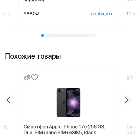
щить
9880₽
сообщить
10 4
Похожие товары
 GB,
Смартфон Apple iPhone 17e 256 GB,
Смар
Dual SIM (nano SIM+eSIM), Black
Dual