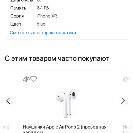
Память
64 ГБ
Серия
iPhone XR
Цвет
blue
Смотреть все характеристики
С этим товаром часто покупают
hone
Наушники Apple AirPods 2 (проводная
Науш
зарядка)
бесп