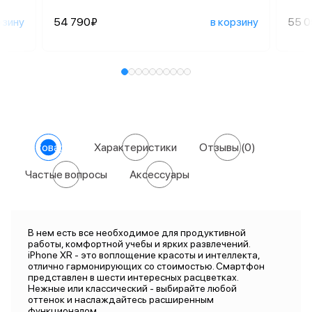
рзину
54 790₽
в корзину
55 
О товаре
Характеристики
Отзывы
(0)
Частые вопросы
Аксессуары
В нем есть все необходимое для продуктивной
работы, комфортной учебы и ярких развлечений.
iPhone XR - это воплощение красоты и интеллекта,
отлично гармонирующих со стоимостью. Смартфон
представлен в шести интересных расцветках.
Нежные или классический - выбирайте любой
оттенок и наслаждайтесь расширенным
функционалом.