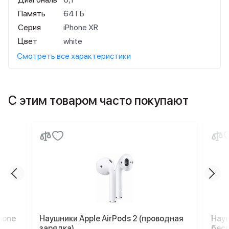
Память
64 ГБ
Серия
iPhone XR
Цвет
white
Смотреть все характеристики
С этим товаром часто покупают
hone
Наушники Apple AirPods 2 (проводная
Науш
зарядка)
бесп