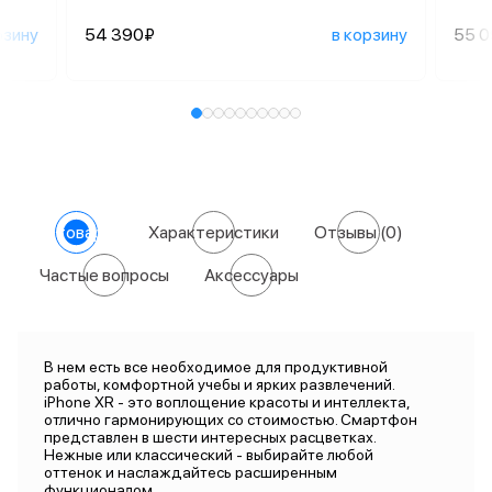
рзину
54 390₽
в корзину
55 
О товаре
Характеристики
Отзывы
(0)
Частые вопросы
Аксессуары
В нем есть все необходимое для продуктивной
работы, комфортной учебы и ярких развлечений.
iPhone XR - это воплощение красоты и интеллекта,
отлично гармонирующих со стоимостью. Смартфон
представлен в шести интересных расцветках.
Нежные или классический - выбирайте любой
оттенок и наслаждайтесь расширенным
функционалом.