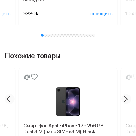
щить
9880₽
сообщить
10 4
Похожие товары
 GB,
Смартфон Apple iPhone 17e 256 GB,
Смар
Dual SIM (nano SIM+eSIM), Black
Dual