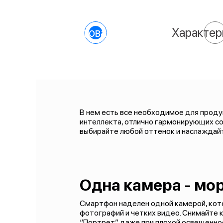
О товаре
Характер
В нем есть все необходимое для продук
интеллекта, отлично гармонирующих со
выбирайте любой оттенок и наслаждай
Одна камера - мо
Смартфон наделен одной камерой, кото
фотографий и четких видео. Снимайте 
“Портрет” даже при плохой освещеннос