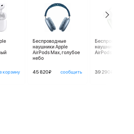
ple
Беспроводные
Беспроводные
наушники Apple
наушники Apple
лый
AirPods Max, голубое
AirPods Max, зел
небо
в корзину
45 820₽
сообщить
39 290₽
сооб