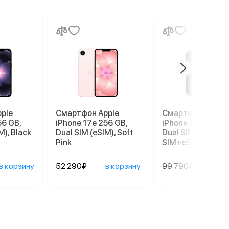
ple
Смартфон Apple
Смартфон Apple
56 GB,
iPhone 17e 256 GB,
iPhone 17 Pro 256
M), Black
Dual SIM (eSIM), Soft
Dual SIM (nano
Pink
SIM+eSIM), Deep 
в корзину
52 290₽
в корзину
99 790₽
в ко