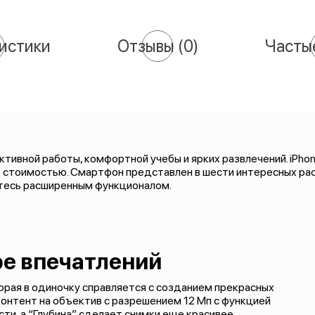
истики
Отзывы
(0)
Часты
тивной работы, комфортной учебы и ярких развлечений. iPhon
 стоимостью. Смартфон представлен в шести интересных рас
тесь расширенным функционалом.
ре впечатлений
рая в одиночку справляется с созданием прекрасных
контент на объектив с разрешением 12 Мп с функцией
ти, а “Глубина” сделает снимки еще красивее.