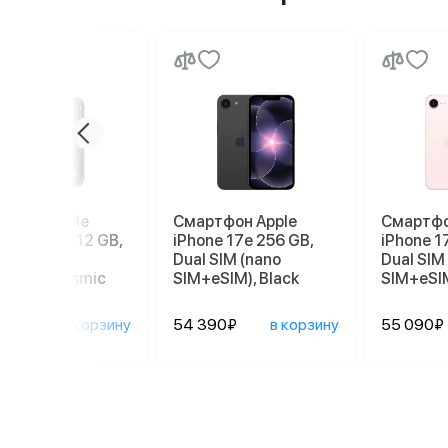
ртфон Apple
Смартфон Apple
Смартфо
ne 17 Pro 512 GB,
iPhone 17e 256 GB,
iPhone 1
 SIM (nano
Dual SIM (nano
Dual SIM
eSIM), Cosmic
SIM+eSIM), Black
SIM+eSIM
nge
590₽
в корзину
54 390₽
в корзину
55 090₽