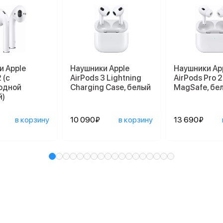
и Apple
Наушники Apple
Наушники Ap
 (с
AirPods 3 Lightning
AirPods Pro 2
одной
Charging Case, белый
MagSafe, бе
й)
в корзину
10 090₽
в корзину
13 690₽