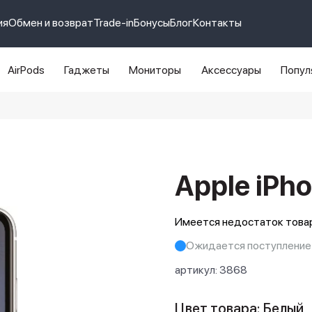
ия
Обмен и возврат
Trade-in
Бонусы
Блог
Контакты
AirPods
Гаджеты
Мониторы
Аксессуары
Попул
e 14 pro max
айфон 14
Apple iPho
Имеется недостаток товар
Ожидается поступление
артикул:
3868
Цвет товара: Белый