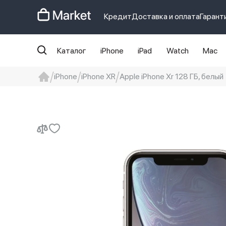
Кредит
Доставка и оплата
Гарант
Каталог
iPhone
iPad
Watch
Mac
iPhone
iPhone XR
Apple iPhone Xr 128 ГБ, белый
iphone
айфон
iPhone 14 pro
Iphon