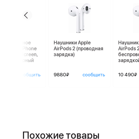
кло защитное
Наушники Apple
Наушник
fish для iPhone
AirPods 2 (проводная
AirPods 2
R, 3D Full Screen,
зарядка)
беспров
 GLUE, черный
зарядко
00₽
сообщить
9880₽
сообщить
10 490₽
Похожие товары