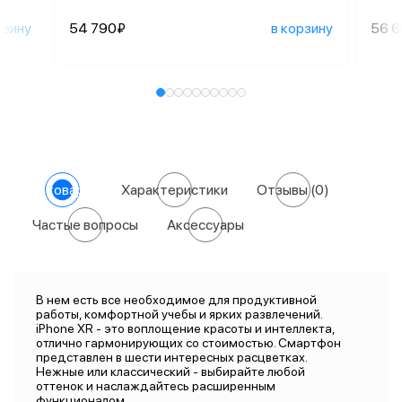
рзину
54 790₽
в корзину
56 
О товаре
Характеристики
Отзывы
(0)
Частые вопросы
Аксессуары
В нем есть все необходимое для продуктивной
работы, комфортной учебы и ярких развлечений.
iPhone XR - это воплощение красоты и интеллекта,
отлично гармонирующих со стоимостью. Смартфон
представлен в шести интересных расцветках.
Нежные или классический - выбирайте любой
оттенок и наслаждайтесь расширенным
функционалом.