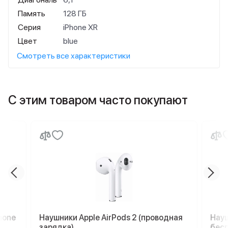
Память
128 ГБ
Серия
iPhone XR
Цвет
blue
Смотреть все характеристики
С этим товаром часто покупают
hone
Наушники Apple AirPods 2 (проводная
Науш
зарядка)
бесп