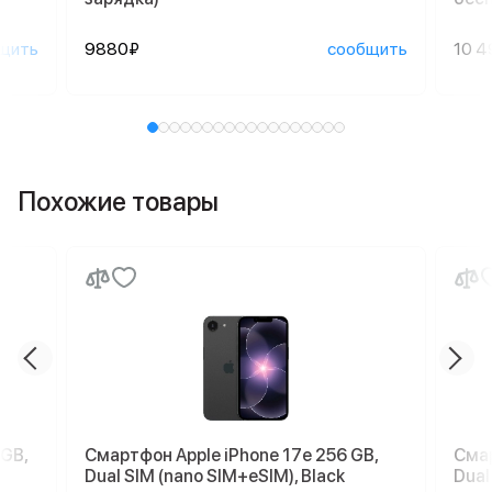
щить
9880₽
сообщить
10 4
Похожие товары
 GB,
Смартфон Apple iPhone 17e 256 GB,
Смар
Dual SIM (nano SIM+eSIM), Black
Dual