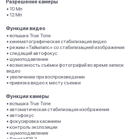
Разрешение камеры
• 10 Мп
• 12 Мп
Функции видео
• вспышка True Tone
• кинематографическая стабилизация видео
• режим «Таймлапс» со стабили­зацией изображения
• следящий автофокус
• шумоподавление
• возможность съёмки фотографий во время записи
видео
• увеличение при воспроизведении
• привязка видео к месту съемки
Функции камеры
• вспышка True Tone
• автоматическая стабилизация изображения
• автофокус
• фокусировка касанием
• контроль экспозиции
• шумоподавление
• Smart HDR 3