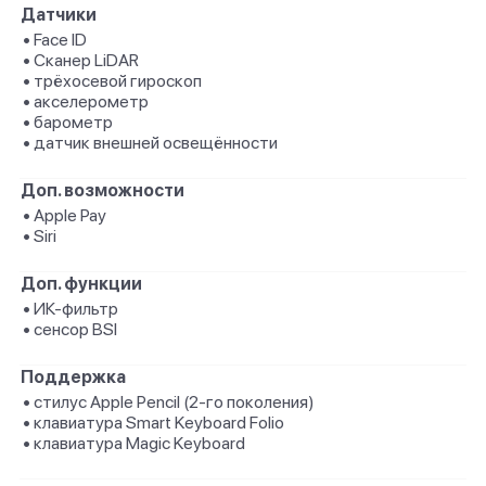
Датчики
• Face ID
• Сканер LiDAR
• трёхосевой гироскоп
• акселерометр
• барометр
• датчик внешней освещённости
Доп. возможности
• Apple Pay
• Siri
Доп. функции
• ИК-фильтр
• сенсор BSI
Поддержка
• стилус Apple Pencil (2‑го поколения)
• клавиатура Smart Keyboard Folio
• клавиатура Magic Keyboard