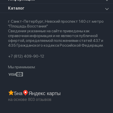
Apple Watch Series 8
Для iPad
HomePod mini
Airpods Max
Apple Watch SE 2022
О магазине
Каталог
Для Macbook
HomePod 2
Airpods 3
Кредит
Для Apple Watch
AirTag
Airpods 2
Весь каталог
Политика возврата
Airpods (1-е)
г. Санкт-Петербург, Невский проспект 140 ст. метро
Новые поступления
Политика конфиденциальности
EarPods
"Площадь Восстания"
Популярное
Оплата и доставка
Сведения указанные на сайте приведены как
Акции
Партнерская программа
справочная информация и не являются публичной
Гарантия
офертой, определяемой положениями статей 437 и
Обмен и возврат
435 Гражданского кодекса Российской Федерации.
Бонусы
Trade-in
+7 (812) 409-90-12
Мы принимаем:
5
на
Яндекс карты
на основе 803 отзывов