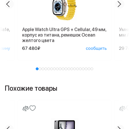
Safe,
Apple Watch Ultra GPS + Cellular, 49 мм,
Умны
корпус из титана, ремешок Ocean
мм A
желтого цвета
рзину
67 480₽
сообщить
29 7
Похожие товары