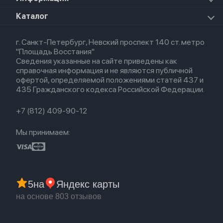
Apple Watch Series 8
Для iPad
HomePod mini
Airpods Max
Apple Watch SE 2022
О магазине
Каталог
Для Macbook
HomePod 2
Airpods 3
Кредит
Для Apple Watch
AirTag
Airpods 2
Весь каталог
Политика возврата
Airpods (1-е)
г. Санкт-Петербург, Невский проспект 140 ст. метро
Новые поступления
Политика конфиденциальности
EarPods
"Площадь Восстания"
Популярное
Оплата и доставка
Сведения указанные на сайте приведены как
Акции
Партнерская программа
справочная информация и не являются публичной
Гарантия
офертой, определяемой положениями статей 437 и
Обмен и возврат
435 Гражданского кодекса Российской Федерации.
Бонусы
Trade-in
+7 (812) 409-90-12
Мы принимаем:
5
на
Яндекс карты
на основе 803 отзывов