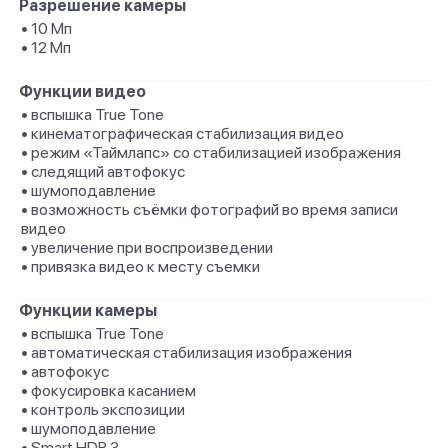
Разрешение камеры
• 10 Мп
• 12 Мп
Функции видео
• вспышка True Tone
• кинематографическая стабилизация видео
• режим «Таймлапс» со стабили­зацией изображения
• следящий автофокус
• шумоподавление
• возможность съёмки фотографий во время записи
видео
• увеличение при воспроизведении
• привязка видео к месту съемки
Функции камеры
• вспышка True Tone
• автоматическая стабилизация изображения
• автофокус
• фокусировка касанием
• контроль экспозиции
• шумоподавление
• Smart HDR 3