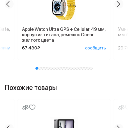
Safe,
Apple Watch Ultra GPS + Cellular, 49 мм,
Умны
корпус из титана, ремешок Ocean
мм A
желтого цвета
рзину
67 480₽
сообщить
29 7
Похожие товары