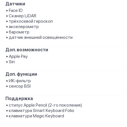
Датчики
• Face ID
• Сканер LiDAR
• трёхосевой гироскоп
• акселерометр
• барометр
• датчик внешней освещённости
Доп. возможности
• Apple Pay
• Siri
Доп. функции
• ИК-фильтр
• сенсор BSI
Поддержка
• стилус Apple Pencil (2‑го поколения)
• клавиатура Smart Keyboard Folio
• клавиатура Magic Keyboard