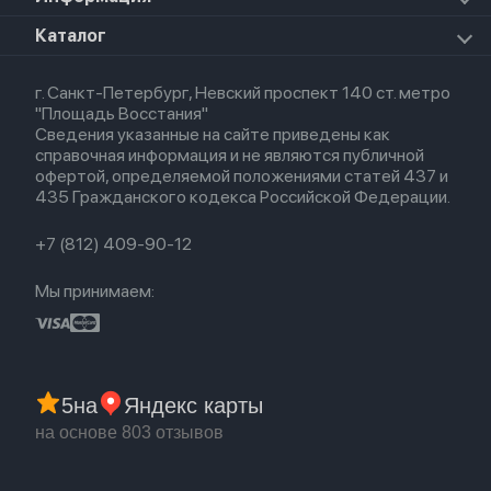
Apple Watch Series 8
Для iPad
HomePod mini
Airpods Max
Apple Watch SE 2022
О магазине
Каталог
Для Macbook
HomePod 2
Airpods 3
Кредит
Для Apple Watch
AirTag
Airpods 2
Весь каталог
Политика возврата
Airpods (1-е)
г. Санкт-Петербург, Невский проспект 140 ст. метро
Новые поступления
Политика конфиденциальности
EarPods
"Площадь Восстания"
Популярное
Оплата и доставка
Сведения указанные на сайте приведены как
Акции
Партнерская программа
справочная информация и не являются публичной
Гарантия
офертой, определяемой положениями статей 437 и
Обмен и возврат
435 Гражданского кодекса Российской Федерации.
Бонусы
Trade-in
+7 (812) 409-90-12
Мы принимаем:
5
на
Яндекс карты
на основе 803 отзывов