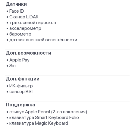
Датчики
• Face ID
• Сканер LiDAR
• трёхосевой гироскоп
• акселерометр
• барометр
• датчик внешней освещённости
Доп. возможности
• Apple Pay
• Siri
Доп. функции
• ИК-фильтр
• сенсор BSI
Поддержка
• стилус Apple Pencil (2‑го поколения)
• клавиатура Smart Keyboard Folio
• клавиатура Magic Keyboard