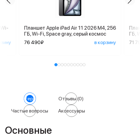
 Wi-
Планшет Apple iPad Air 11 2026 M4, 256
План
ГБ, Wi-Fi, Space gray, серый космос
ГБ, 
рзину
76 490₽
в корзину
71 7
Характеристики
Отзывы
(0)
Частые вопросы
Аксессуары
Основные