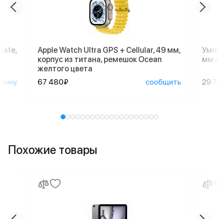
Safe,
Apple Watch Ultra GPS + Cellular, 49 мм,
Умны
корпус из титана, ремешок Ocean
мм A
желтого цвета
рзину
67 480₽
сообщить
29 7
Похожие товары