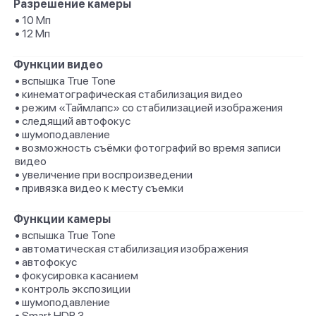
Разрешение камеры
• 10 Мп
• 12 Мп
Функции видео
• вспышка True Tone
• кинематографическая стабилизация видео
• режим «Таймлапс» со стабили­зацией изображения
• следящий автофокус
• шумоподавление
• возможность съёмки фотографий во время записи
видео
• увеличение при воспроизведении
• привязка видео к месту съемки
Функции камеры
• вспышка True Tone
• автоматическая стабилизация изображения
• автофокус
• фокусировка касанием
• контроль экспозиции
• шумоподавление
• Smart HDR 3