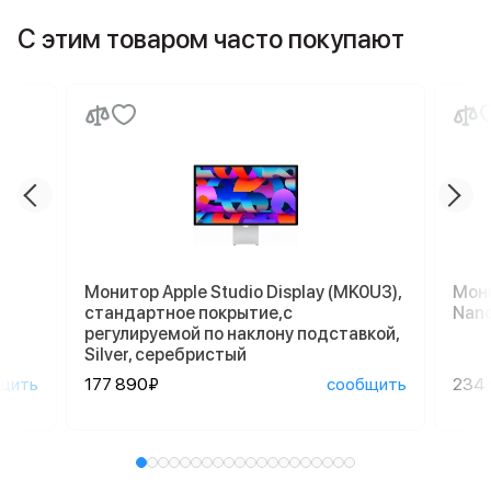
С этим товаром часто покупают
Монитор Apple Studio Display (MK0U3),
Мони
стандартное покрытие,с
Nano
регулируемой по наклону подставкой,
Silver, серебристый
щить
177 890₽
сообщить
234