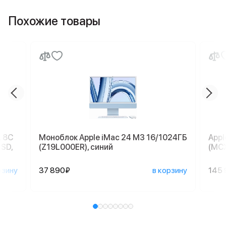
Похожие товары
, 8C
Моноблок Apple iMac 24 M3 16/1024ГБ
Appl
SSD,
(Z19L000ER), синий
(MCX
рзину
37 890₽
в корзину
145