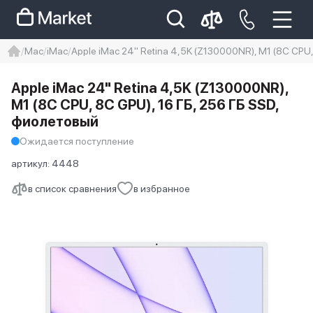
Mac
iMac
Apple iMac 24" Retina 4,5K (Z130000NR), M1 (8C CPU
iphone
айфон
iPhone 14 pro
Apple iMac 24" Retina 4,5K (Z130000NR),
Iphone 14 pro max
айфон 14
M1 (8C CPU, 8C GPU), 16 ГБ, 256 ГБ SSD,
фиолетовый
Ожидается поступление
артикул:
4448
в список сравнения
в избранное