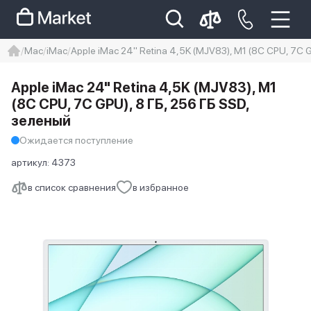
Mac
iMac
Apple iMac 24" Retina 4,5K (MJV83), M1 (8C CPU, 7C 
iphone
айфон
iPhone 14 pro
Apple iMac 24" Retina 4,5K (MJV83), M1
Iphone 14 pro max
айфон 14
(8C CPU, 7C GPU), 8 ГБ, 256 ГБ SSD,
зеленый
Ожидается поступление
артикул:
4373
в список сравнения
в избранное