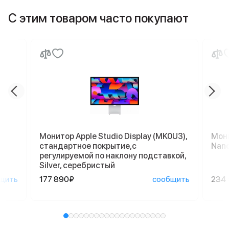
С этим товаром часто покупают
Монитор Apple Studio Display (MK0U3),
Мони
стандартное покрытие,с
Nano
регулируемой по наклону подставкой,
Silver, серебристый
щить
177 890₽
сообщить
234