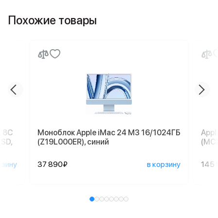
Похожие товары
, 8C
Моноблок Apple iMac 24 M3 16/1024ГБ
Appl
SSD,
(Z19L000ER), синий
(MCX
рзину
37 890₽
в корзину
145