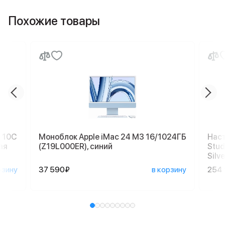
Похожие товары
, 10C
Моноблок Apple iMac 24 M3 16/1024ГБ
Наст
ая
(Z19L000ER), синий
Stud
Silve
рзину
37 590₽
в корзину
254