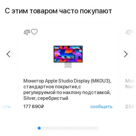
С этим товаром часто покупают
Монитор Apple Studio Display (MK0U3),
Мони
стандартное покрытие,с
Nano
регулируемой по наклону подставкой,
Silver, серебристый
щить
177 890₽
сообщить
234