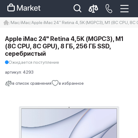
Mac
iMac
Apple iMac 24" Retina 4,5K (MGPC3), M1 (8C CPU, 8C 
iphone
айфон
iPhone 14 pro
Apple iMac 24" Retina 4,5K (MGPC3), M1
Iphone 14 pro max
айфон 14
(8C CPU, 8C GPU), 8 ГБ, 256 ГБ SSD,
серебристый
Ожидается поступление
артикул:
4293
в список сравнения
в избранное