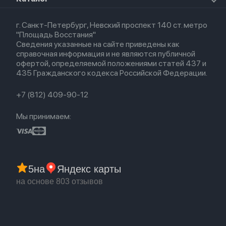
HomePod 2
Airpods 3
Кредит
Для Apple Watch
AirTag
Airpods 2
Весь каталог
Политика возврата
Airpods (1-е)
г. Санкт-Петербург, Невский проспект 140 ст. метро
Новые поступления
Политика конфиденциальности
EarPods
"Площадь Восстания"
Популярное
Оплата и доставка
Сведения указанные на сайте приведены как
Акции
Партнерская программа
справочная информация и не являются публичной
Гарантия
офертой, определяемой положениями статей 437 и
Обмен и возврат
435 Гражданского кодекса Российской Федерации.
Бонусы
Trade-in
+7 (812) 409-90-12
Мы принимаем:
5
на
Яндекс карты
на основе 803 отзывов