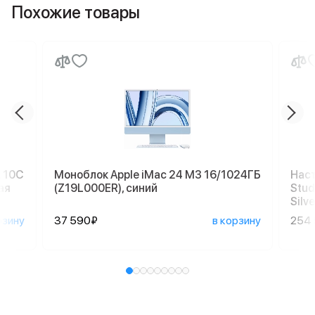
Похожие товары
, 10C
Моноблок Apple iMac 24 M3 16/1024ГБ
Наст
ая
(Z19L000ER), синий
Stud
Silve
рзину
37 590₽
в корзину
254