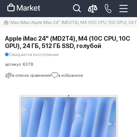
Mac
iMac
Apple iMac 24" (MD2T4), M4 (10C CPU, 10C GPU), 24 Г
iphone
айфон
iPhone 14 pro
Apple iMac 24" (MD2T4), M4 (10C CPU, 10C
Iphone 14 pro max
айфон 14
GPU), 24 ГБ, 512 ГБ SSD, голубой
Ожидается поступление
артикул:
6378
в список сравнения
в избранное