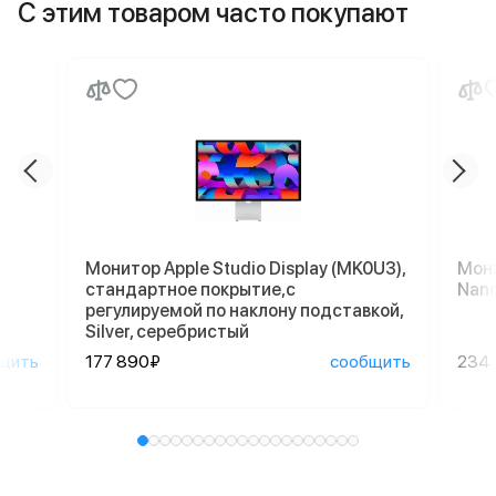
С этим товаром часто покупают
Монитор Apple Studio Display (MK0U3),
Мони
стандартное покрытие,с
Nano
регулируемой по наклону подставкой,
Silver, серебристый
щить
177 890₽
сообщить
234