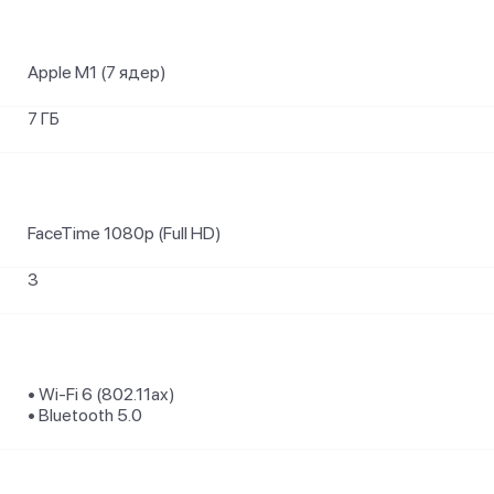
Apple M1 (7 ядер)
7 ГБ
FaceTime 1080p (Full HD)
3
• Wi-Fi 6 (802.11ax)
• Bluetooth 5.0