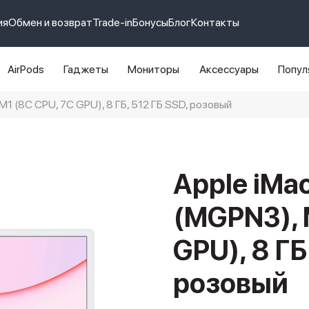
ия
Обмен и возврат
Trade-in
Бонусы
Блог
Контакты
AirPods
Гаджеты
Мониторы
Аксессуары
Попул
M1 (8C CPU, 7C GPU), 8 ГБ, 512 ГБ SSD, розовый
e 14 pro max
айфон 14
Apple iMac
(MGPN3), 
GPU), 8 ГБ
розовый