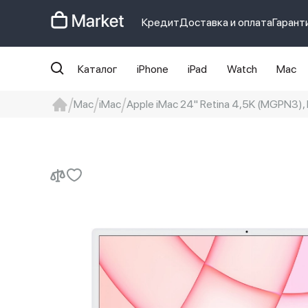
Кредит
Доставка и оплата
Гарант
Каталог
iPhone
iPad
Watch
Mac
Mac
iMac
Apple iMac 24" Retina 4,5K (MGPN3), 
iphone
айфон
iPhone 14 pro
Iphon