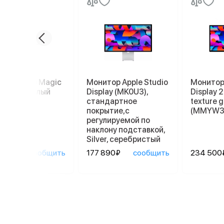
пад Apple Magic
Монитор Apple Studio
Монитор 
kpad 2, белый
Display (MK0U3),
Display 
стандартное
texture g
покрытие,с
(MMYW3
регулируемой по
наклону подставкой,
Silver, серебристый
90₽
сообщить
177 890₽
сообщить
234 500