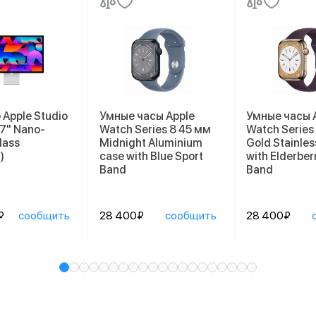
Apple Studio
Умные часы Apple
Умные часы 
27" Nano-
Watch Series 8 45 мм
Watch Series
lass
Midnight Aluminium
Gold Stainles
)
case with Blue Sport
with Elderber
Band
Band
₽
сообщить
28 400₽
сообщить
28 400₽