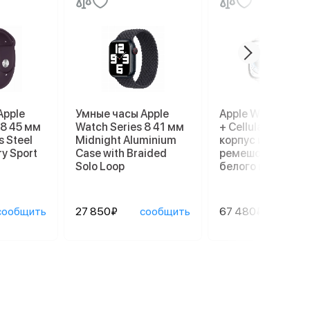
Apple
Умные часы Apple
Apple Watch Ultr
 8 45 мм
Watch Series 8 41 мм
+ Cellular, 49 мм,
s Steel
Midnight Aluminium
корпус из титана
ry Sport
Case with Braided
ремешок Ocean
Solo Loop
белого цвета
сообщить
27 850₽
сообщить
67 480₽
сооб