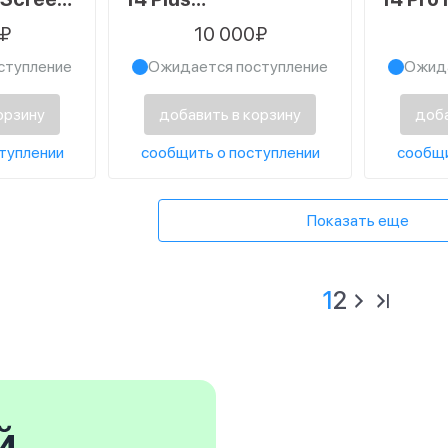
черный
алюмосиликатное,
алюмо
0₽
10 000₽
Full Screen, FULL
Full S
ступление
Ожидается поступление
Ожида
GLUE, черный
GLUE,
орзину
добавить в корзину
доба
туплении
сообщить о поступлении
сообщи
Показать еще
1
2