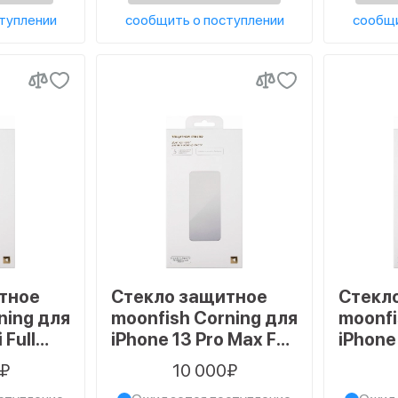
туплении
сообщить о поступлении
сообщи
тное
Стекло защитное
Стекл
ning для
moonfish Corning для
moonfi
 Full
iPhone 13 Pro Max Full
iPhone 
lue,
Screen Full Glue,
Screen 
0₽
10 000₽
черный
черны