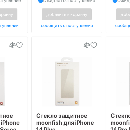
ступление
Ожидается поступление
Ожида
орзину
добавить в корзину
доба
туплении
сообщить о поступлении
сообщи
тное
Стекло защитное
Стекл
 iPhone
moonfish для iPhone
moonfi
l Screen,
14 Plus
14 Pro