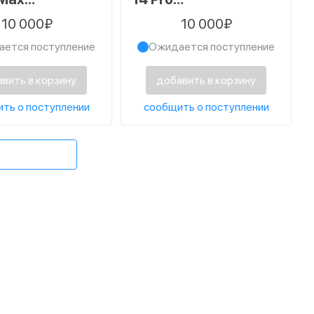
силикатное,
алюмосиликатное,
10 000₽
10 000₽
creen, FULL
Full Screen, FULL
ется поступление
Ожидается поступление
 черный
GLUE, черный
вить в корзину
добавить в корзину
ть о поступлении
сообщить о поступлении