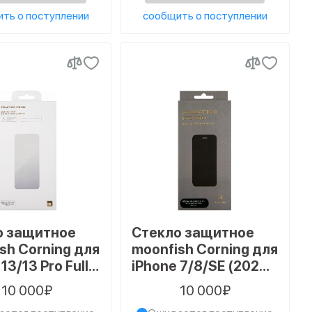
ть о поступлении
сообщить о поступлении
о защитное
Стекло защитное
sh Corning для
moonfish Corning для
13/13 Pro Full
iPhone 7/8/SE (2020),
Full Glue,
Full Screen, FULL
10 000₽
10 000₽
й
GLUE, черный