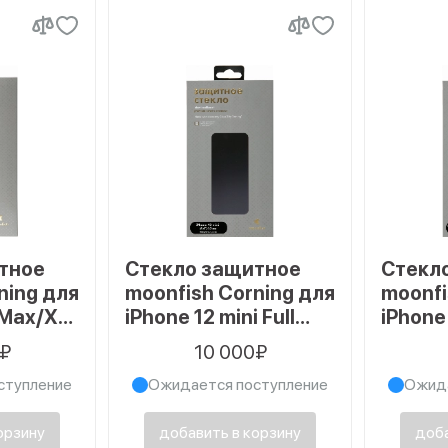
тное
Стекло защитное
Стекл
ning для
moonfish Corning для
moonfi
 Max/Xs
iPhone 12 mini Full
iPhone 
, черный
Screen FULL GLUE,
Screen
0₽
10 000₽
черный
черны
ступление
Ожидается поступление
Ожида
орзину
добавить в корзину
доба