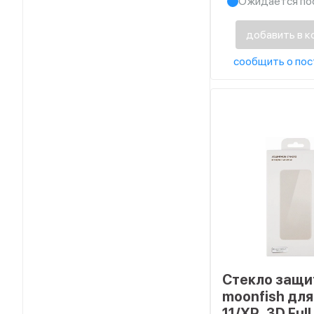
Ожидается по
добавить в к
сообщить о пос
Стекло защи
moonfish для
11/XR, 3D Ful