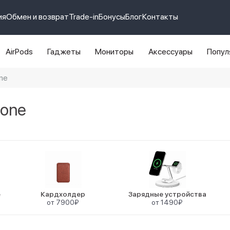
ия
Обмен и возврат
Trade-in
Бонусы
Блог
Контакты
AirPods
Гаджеты
Мониторы
Аксессуары
Попул
ne
e 14 pro max
айфон 14
hone
e
Кардхолдер
Зарядные устройства
от 7900₽
от 1490₽