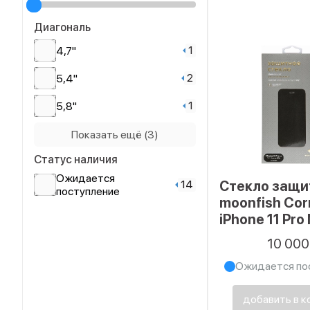
Диагональ
1
4,7"
2
5,4"
1
5,8"
5
6,1"
Показать ещё (3)
Статус наличия
1
6,4"
Ожидается
14
Стекло защи
4
6,7"
поступление
moonfish Cor
iPhone 11 Pro
Max (6.5) 3D
10 00
Ожидается по
добавить в к