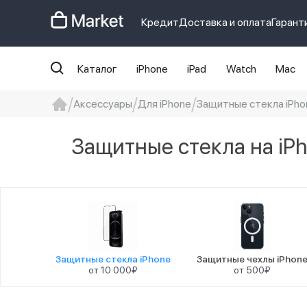
Кредит
Доставка и оплата
Гарант
Каталог
iPhone
iPad
Watch
Mac
Аксессуары
Для iPhone
Защитные стекла iPho
iphone
айфон
iPhone 14 pro
Iphon
Защитные стекла на iP
Защитные стекла iPhone
Защитные чехлы iPhon
от 10 000₽
от 500₽