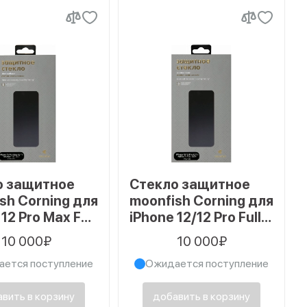
о защитное
Стекло защитное
sh Corning для
moonfish Corning для
12 Pro Max Full
iPhone 12/12 Pro Full
 FULL GLUE,
Screen FULL GLUE,
10 000₽
10 000₽
й
черный
ется поступление
Ожидается поступление
вить в корзину
добавить в корзину