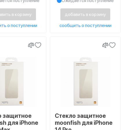
ется поступление
Ожидается поступление
вить в корзину
добавить в корзину
ть о поступлении
сообщить о поступлении
о защитное
Стекло защитное
sh для iPhone
moonfish для iPhone
 Max
14 Pro