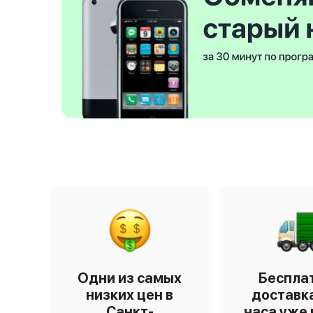
Одни из самых
Беспла
низких цен в
доставка
Санкт-
часа уже 