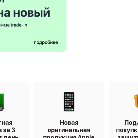
тная
Новая
Под
 за 3
оригинальная
покупк
в день
продукция Apple
защит