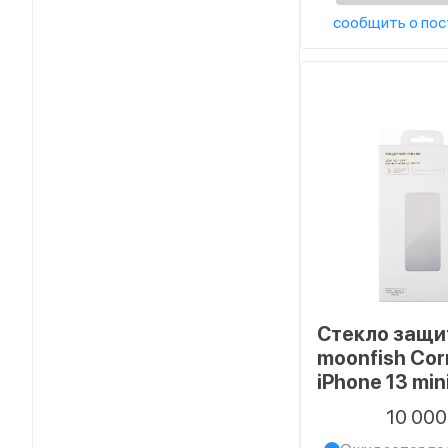
сообщить о пос
Стекло защи
moonfish Cor
iPhone 13 mini
Screen Full G
10 00
черный