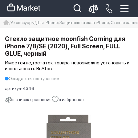
Аксессуары
Для iPhone
Защитные стекла iPhone
Стекло защитн
iphone
айфон
iPhone 14 pro
Стекло защитное moonfish Corning для
Iphone 14 pro max
айфон 14
iPhone 7/8/SE (2020), Full Screen, FULL
GLUE, черный
Имеется недостаток товара: невозможно установить и
использовать RuStore
Ожидается поступление
артикул:
4346
в список сравнения
в избранное