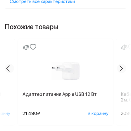
Смотреть все характеристики
Похожие товары
й
Адаптер питания Apple USB 12 Вт
Кабе
2м, 
рзину
21 490₽
в корзину
209