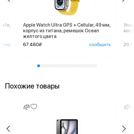
Safe,
Apple Watch Ultra GPS + Cellular, 49 мм,
Умны
корпус из титана, ремешок Ocean
мм A
желтого цвета
рзину
67 480₽
сообщить
29 7
Похожие товары