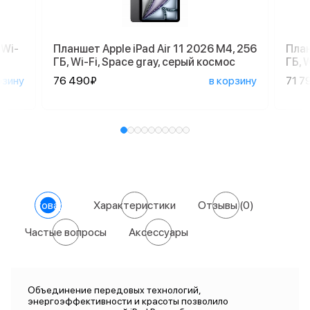
 Wi-
Планшет Apple iPad Air 11 2026 M4, 256
План
ГБ, Wi-Fi, Space gray, серый космос
ГБ, 
рзину
76 490₽
в корзину
71 7
О товаре
Характеристики
Отзывы
(0)
Частые вопросы
Аксессуары
Объединение передовых технологий,
энергоэффективности и красоты позволило