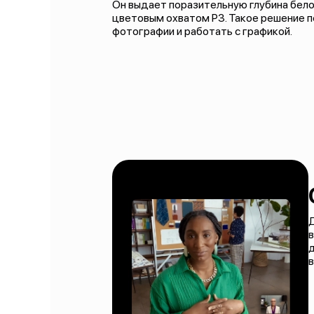
Он выдает поразительную глубина бело
цветовым охватом P3. Такое решение 
фотографии и работать с графикой.
Д
в
в