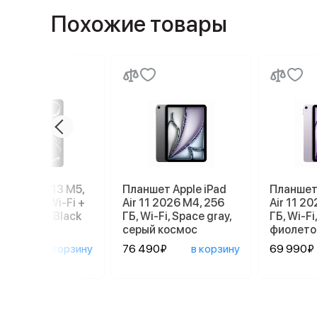
Похожие товары
e iPad Pro 13 M5,
Планшет Apple iPad
Планшет 
, 512 GB, Wi-Fi +
Air 11 2026 M4, 256
Air 11 2
ular, Space Black
ГБ, Wi-Fi, Space gray,
ГБ, Wi-Fi,
серый космос
фиолето
990₽
в корзину
76 490₽
в корзину
69 990₽