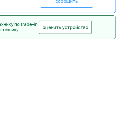
сообщить
нику по trade-in
оценить устройство
ю технику