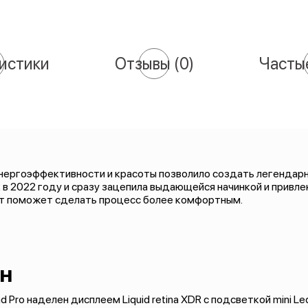
истики
Отзывы
(0)
Часты
ергоэффективности и красоты позволило создать легендарны
 в 2022 году и сразу зацепила выдающейся начинкой и привл
шет поможет сделать процесс более комфортным.
н
d Pro наделен дисплеем Liquid retina XDR c подсветкой mini Led