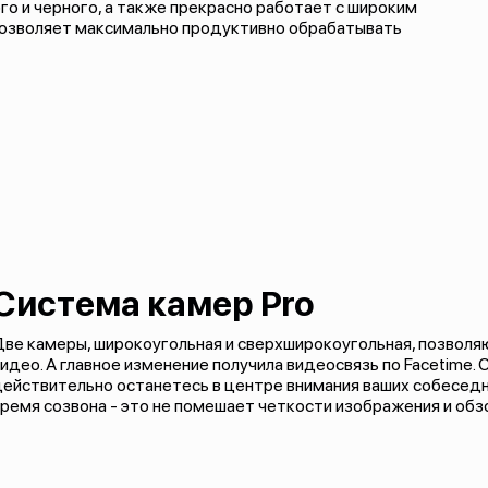
го и черного, а также прекрасно работает с широким
позволяет максимально продуктивно обрабатывать
Система камер Pro
ве камеры, широкоугольная и сверхширокоугольная, позволя
идео. А главное изменение получила видеосвязь по Facetime. 
действительно останетесь в центре внимания ваших собесед
ремя созвона - это не помешает четкости изображения и обз