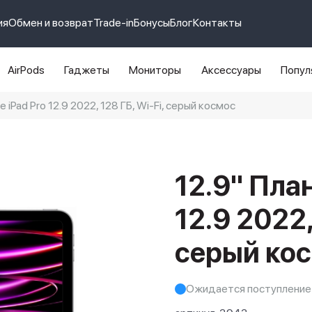
ия
Обмен и возврат
Trade-in
Бонусы
Блог
Контакты
AirPods
Гаджеты
Мониторы
Аксессуары
Попул
 iPad Pro 12.9 2022, 128 ГБ, Wi-Fi, серый космос
e 14 pro max
айфон 14
12.9" План
12.9 2022,
серый ко
Ожидается поступление