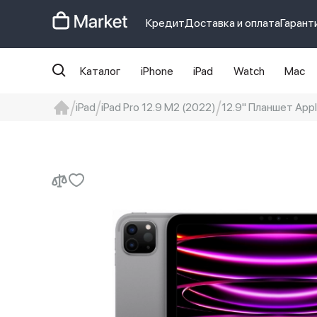
Кредит
Доставка и оплата
Гарант
Каталог
iPhone
iPad
Watch
Mac
iPad
iPad Pro 12.9 M2 (2022)
12.9" Планшет Apple
iphone
айфон
iPhone 14 pro
Iphon