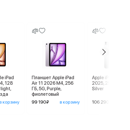
e iPad
Планшет Apple iPad
Apple iPad Pro 13
4, 128
Air 11 2026 M4, 256
2025, 256 GB, Wi-
light,
ГБ, 5G, Purple,
Silver
езда
фиолетовый
в корзину
99 190₽
в корзину
106 290₽
в ко