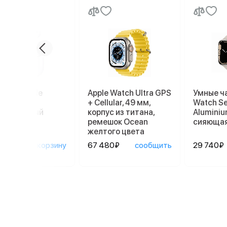
ники Apple
Apple Watch Ultra GPS
Умные ч
ods Pro 2
+ Cellular, 49 мм,
Watch Se
afe, белый
корпус из титана,
Aluminiu
ремешок Ocean
сияющая
желтого цвета
90₽
в корзину
67 480₽
сообщить
29 740₽