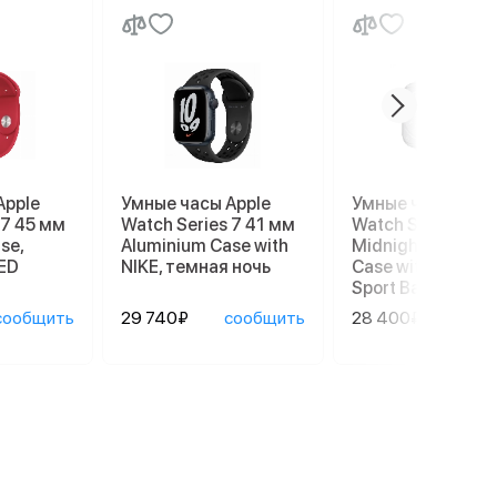
Apple
Умные часы Apple
Умные часы Appl
 7 45 мм
Watch Series 7 41 мм
Watch Series 8 4
se,
Aluminium Case with
Midnight Alumin
ED
NIKE, темная ночь
Case with Succul
Sport Band
сообщить
29 740₽
сообщить
28 400₽
сооб