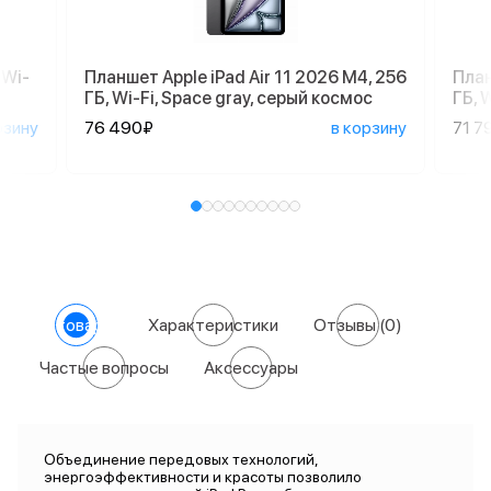
 Wi-
Планшет Apple iPad Air 11 2026 M4, 256
План
ГБ, Wi-Fi, Space gray, серый космос
ГБ, 
рзину
76 490₽
в корзину
71 7
О товаре
Характеристики
Отзывы
(0)
Частые вопросы
Аксессуары
Объединение передовых технологий,
энергоэффективности и красоты позволило