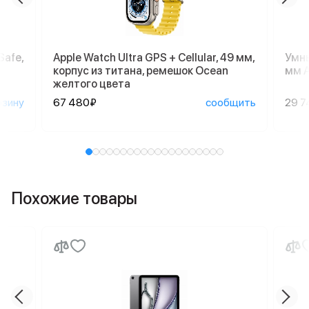
Safe,
Apple Watch Ultra GPS + Cellular, 49 мм,
Умны
корпус из титана, ремешок Ocean
мм A
желтого цвета
рзину
67 480₽
сообщить
29 7
Похожие товары