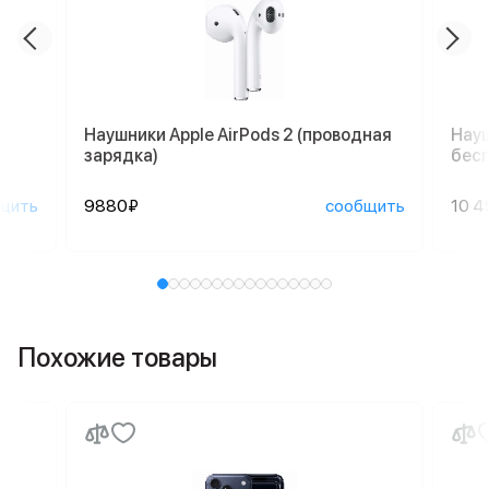
Наушники Apple AirPods 2 (проводная
Науш
зарядка)
бесп
щить
9880₽
сообщить
10 4
Похожие товары