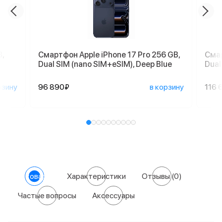
,
Смартфон Apple iPhone 17 Pro 256 GB,
Смар
Dual SIM (nano SIM+eSIM), Deep Blue
Dual
рзину
96 890₽
в корзину
116 
О товаре
Характеристики
Отзывы
(0)
Частые вопросы
Аксессуары