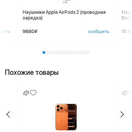
Наушники Apple AirPods 2 (проводная
Науш
зарядка)
бесп
щить
9880₽
сообщить
10 4
Похожие товары