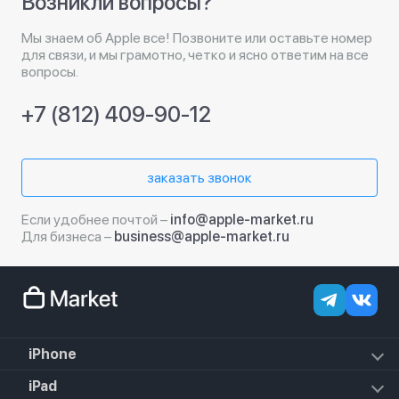
Возникли вопросы?
Мы знаем об Apple все! Позвоните или оставьте номер
для связи, и мы грамотно, четко и ясно ответим на все
вопросы.
+7 (812) 409-90-12
заказать звонок
Если удобнее почтой –
info@apple-market.ru
Для бизнеса –
business@apple-market.ru
iPhone
iPhone 17e
iPad