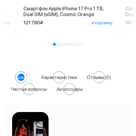
,
Смартфон Apple iPhone 17 Pro 1 TB,
Смар
Dual SIM (eSIM), Cosmic Orange
Dual
рзину
121 790₽
в корзину
107 
О товаре
Характеристики
Отзывы
(0)
Частые вопросы
Аксессуары