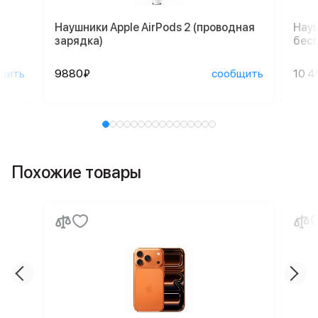
Наушники Apple AirPods 2 (проводная
Науш
зарядка)
бесп
щить
9880₽
сообщить
10 4
Похожие товары