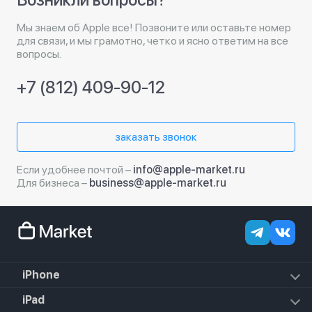
Мы знаем об Apple все! Позвоните или оставьте номер
для связи, и мы грамотно, четко и ясно ответим на все
вопросы.
+7 (812) 409-90-12
заказать звонок
Если удобнее почтой –
info@apple-market.ru
Для бизнеса –
business@apple-market.ru
iPhone
iPhone 17e
iPad