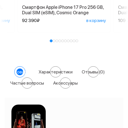
,
Смартфон Apple iPhone 17 Pro 256 GB,
Смар
Dual SIM (eSIM), Cosmic Orange
Dual
рзину
92 390₽
в корзину
109 
О товаре
Характеристики
Отзывы
(0)
Частые вопросы
Аксессуары