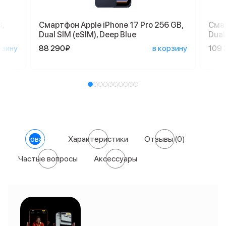
,
Смартфон Apple iPhone 17 Pro 256 GB,
Смар
Dual SIM (eSIM), Deep Blue
Dual
рзину
88 290₽
в корзину
109 
О товаре
Характеристики
Отзывы
(0)
Частые вопросы
Аксессуары