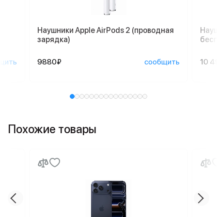
Наушники Apple AirPods 2 (проводная
Науш
зарядка)
бесп
щить
9880₽
сообщить
10 4
Похожие товары