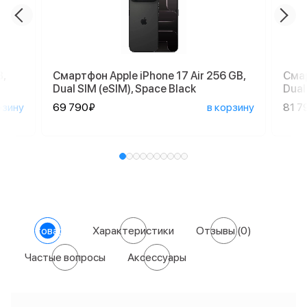
,
Смартфон Apple iPhone 17 Air 256 GB,
Смар
Dual SIM (eSIM), Space Black
Dual
рзину
69 790₽
в корзину
81 7
О товаре
Характеристики
Отзывы
(0)
Частые вопросы
Аксессуары