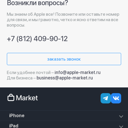
Возникли вопросы?
Мы знаем об Apple все! Позвоните или оставьте номер
для связи, и мы грамотно, четко и ясно ответим на все
вопросы.
+7 (812) 409-90-12
заказать звонок
Если удобнее почтой –
info@apple-market.ru
Для бизнеса –
business@apple-market.ru
iPhone
iPhone 17e
iPad