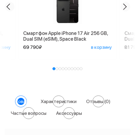
,
Смартфон Apple iPhone 17 Air 256 GB,
Смар
Dual SIM (eSIM), Space Black
Dual
рзину
69 790₽
в корзину
81 7
О товаре
Характеристики
Отзывы
(0)
Частые вопросы
Аксессуары