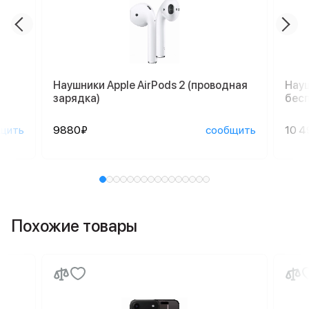
Наушники Apple AirPods 2 (проводная
Науш
зарядка)
бесп
щить
9880₽
сообщить
10 4
Похожие товары