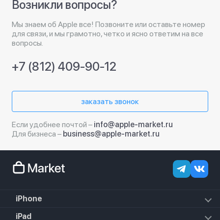
Возникли вопросы?
Мы знаем об Apple все! Позвоните или оставьте номер
для связи, и мы грамотно, четко и ясно ответим на все
вопросы.
+7 (812) 409-90-12
заказать звонок
Если удобнее почтой –
info@apple-market.ru
Для бизнеса –
business@apple-market.ru
iPhone
iPhone 17e
iPad