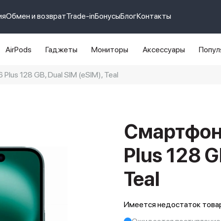
ия
Обмен и возврат
Trade-in
Бонусы
Блог
Контакты
AirPods
Гаджеты
Мониторы
Аксессуары
Попул
Plus 128 GB, Dual SIM (eSIM), Teal
e 14 pro max
айфон 14
Смартфон 
Plus 128 G
Teal
Имеется недостаток товар