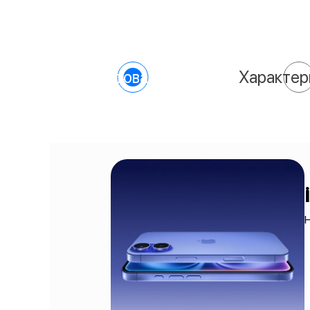
О товаре
Характер
H