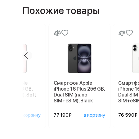
Похожие товары
ртфон Apple
Смартфон Apple
Смартфо
ne 17e 256 GB,
iPhone 16 Plus 256 GB,
iPhone 1
 SIM (eSIM), Soft
Dual SIM (nano
Dual SIM
SIM+eSIM), Black
SIM+eSIM
90₽
в корзину
77 190₽
в корзину
76 590₽