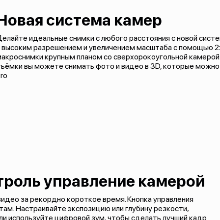
Новая система камер
елайте идеальные снимки с любого расстояния с новой сист
 высоким разрешением и увеличением масштаба с помощью 2х
макроснимки крупным планом со сверхорокоугольной камерой
ъёмки вы можете снимать фото и видео в 3D, которые можно
ro
троль управление камерой
идео за рекордно короткое время. Кнопка управления
ам. Настраивайте экспозицию или глубину резкости,
и используйте цифровой зум, чтобы сделать лучший кадр