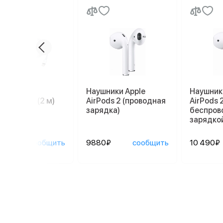
ль Apple
Наушники Apple
Наушник
tning/USB (2 м)
AirPods 2 (проводная
AirPods 2
зарядка)
беспров
зарядко
0₽
сообщить
9880₽
сообщить
10 490₽