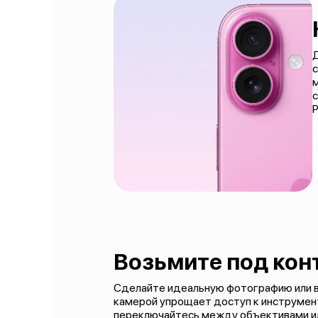
Д
с
с
P
Возьмите под кон
Сделайте идеальную фотографию или в
камерой упрощает доступ к инструмент
переключайтесь между объективами ил