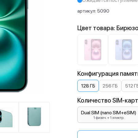
Ожидается поступление
артикул:
5090
Цвет товара: Бирюз
Конфигурация памяти
128 ГБ
256 ГБ
512 Г
Количество SIM-карт:
Dual SIM (nano SIM+eSIM)
1 физич. + 1 электр.