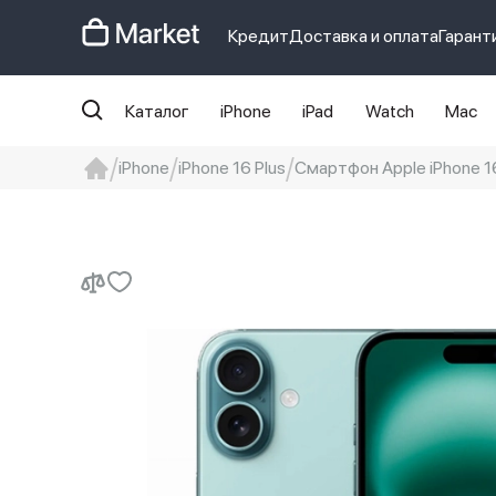
Кредит
Доставка и оплата
Гарант
Каталог
iPhone
iPad
Watch
Mac
iPhone
iPhone 16 Plus
Смартфон Apple iPhone 16 
iphone
айфон
iPhone 14 pro
Iphon