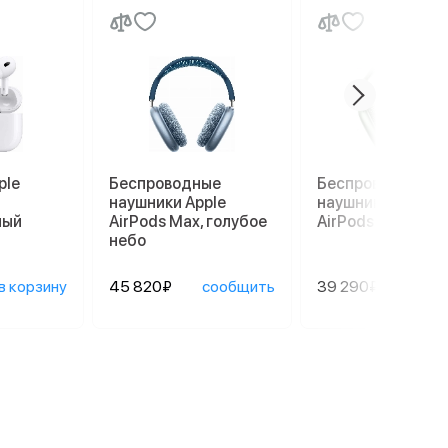
ple
Беспроводные
Беспроводные
наушники Apple
наушники Apple
лый
AirPods Max, голубое
AirPods Max, зел
небо
в корзину
45 820₽
сообщить
39 290₽
сооб