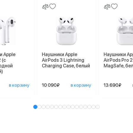
и Apple
Наушники Apple
Наушники Ap
 (с
AirPods 3 Lightning
AirPods Pro 2
одной
Charging Case, белый
MagSafe, бе
й)
в корзину
10 090₽
в корзину
13 690₽