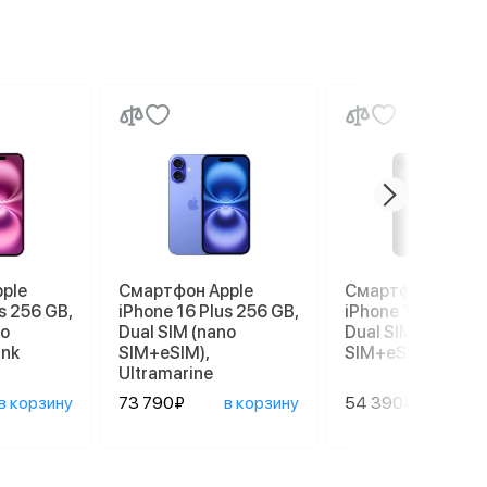
ple
Смартфон Apple
Смартфон Apple
s 256 GB,
iPhone 16 Plus 256 GB,
iPhone 17e 256 G
no
Dual SIM (nano
Dual SIM (nano
ink
SIM+eSIM),
SIM+eSIM), Black
Ultramarine
в корзину
73 790₽
в корзину
54 390₽
в ко