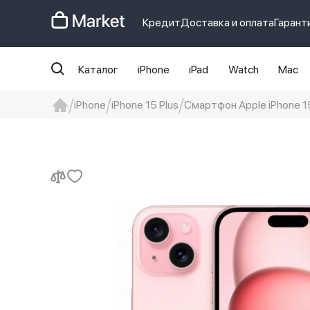
Кредит
Доставка и оплата
Гарант
Каталог
iPhone
iPad
Watch
Mac
iPhone
iPhone 15 Plus
Смартфон Apple iPhone 15 
iphone
айфон
iPhone 14 pro
Iphon