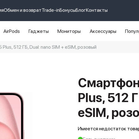
ия
Обмен и возврат
Trade-in
Бонусы
Блог
Контакты
AirPods
Гаджеты
Мониторы
Аксессуары
Попул
Plus, 512 ГБ, Dual: nano SIM + eSIM, розовый
e 14 pro max
айфон 14
Смартфон 
Plus, 512 
eSIM, роз
Имеется недостаток товар