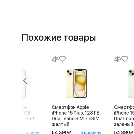
Похожие товары
ртфон Apple
Смартфон Apple
Смартфо
ne 17e 256 GB,
iPhone 15 Plus, 128 ГБ,
iPhone 15
 SIM (eSIM), Soft
Dual: nano SIM + eSIM,
Dual: nan
желтый
зеленый
90₽
в корзину
54 390₽
в корзину
54 390₽