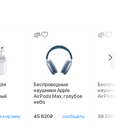
ple
Беспроводные
Беспроводные
наушники Apple
наушники Apple
лый
AirPods Max, голубое
AirPods Max, зел
небо
в корзину
45 820₽
сообщить
39 290₽
сооб