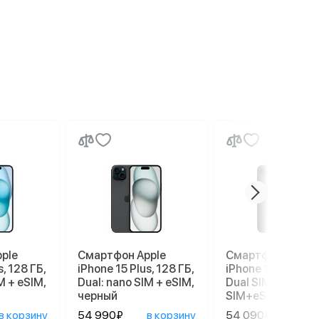
ple
Смартфон Apple
Смартфон Apple
s, 128 ГБ,
iPhone 15 Plus, 128 ГБ,
iPhone 17e 256 G
M + eSIM,
Dual: nano SIM + eSIM,
Dual SIM (nano
черный
SIM+eSIM), Black
в корзину
54 990₽
в корзину
54 090₽
в ко