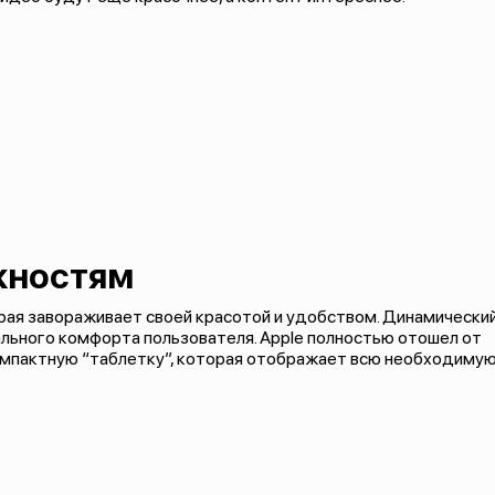
жностям
торая завораживает своей красотой и удобством. Динамически
льного комфорта пользователя. Apple полностью отошел от
компактную “таблетку”, которая отображает всю необходиму