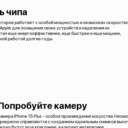
ь чипа
, которое работает с особой мощностью и на высоких скоростях
Apple для оснащения своих устройств и наделения их
стал еще энергоэффективнее, еще быстрее и еще мощнее,
ной работой долгие годы.
Попробуйте камеру
амера iPhone 15 Plus - особое произведение искусства. Несмот
рекрасно справляются с созданием идеальным снимков высоч
идео будут еще красочнее, а контент интереснее.