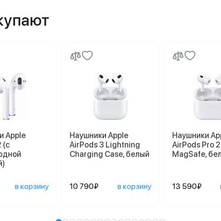
окупают
и Apple
Наушники Apple
Наушники Ap
 (с
AirPods 3 Lightning
AirPods Pro 2
одной
Charging Case, белый
MagSafe, бе
й)
в корзину
10 790₽
в корзину
13 590₽