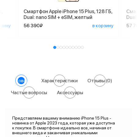
,
Смартфон Apple iPhone 15 Plus, 128 ГБ,
Смар
Dual: nano SIM + eSIM, желтый
Dual
рзину
56 390₽
в корзину
57 7
О товаре
Характеристики
Отзывы
(0)
Частые вопросы
Аксессуары
Представляем вашему вниманию iPhone 15 Plus -
новинка от Apple 2023 года, которая уже доступна
к покупке. В смартфоне идеально все, начиная от
внешнего вида и заканчивая уникальными