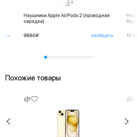
Наушники Apple AirPods 2 (проводная
Науш
зарядка)
бесп
щить
9880₽
сообщить
10 4
Похожие товары