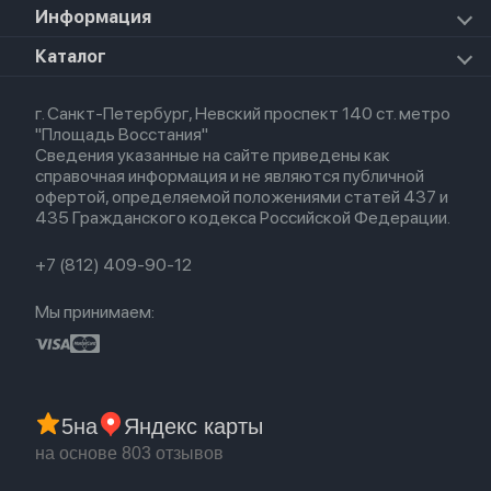
Apple Watch Series 9
iPad Pro 11 M5 (2025)
Для iPhone
Информация
Apple TV
Airpods Pro
Apple Watch Series 8
Для iPad
HomePod mini
Airpods Max
Apple Watch SE 2022
О магазине
Каталог
Для Macbook
HomePod 2
Airpods 3
Кредит
Для Apple Watch
AirTag
Airpods 2
Весь каталог
Политика возврата
Airpods (1-е)
г. Санкт-Петербург, Невский проспект 140 ст. метро
Новые поступления
Политика конфиденциальности
EarPods
"Площадь Восстания"
Популярное
Оплата и доставка
Сведения указанные на сайте приведены как
Акции
Партнерская программа
справочная информация и не являются публичной
Гарантия
офертой, определяемой положениями статей 437 и
Обмен и возврат
435 Гражданского кодекса Российской Федерации.
Бонусы
Trade-in
+7 (812) 409-90-12
Мы принимаем:
5
на
Яндекс карты
на основе 803 отзывов