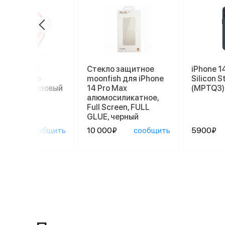
проводные
Стекло защитное
iPhone 1
ники Apple
moonfish для iPhone
Silicon S
ods Max, розовый
14 Pro Max
(MPTQ3)
алюмосиликатное,
Full Screen, FULL
GLUE, черный
990₽
сообщить
10 000₽
сообщить
5900₽