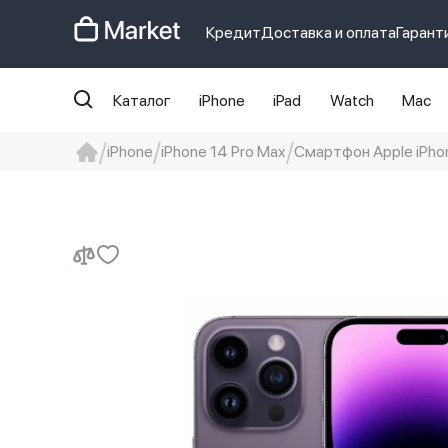
Кредит
Доставка и оплата
Гарант
Каталог
iPhone
iPad
Watch
Mac
iPhone
iPhone 14 Pro Max
Смартфон Apple iPhon
iphone
айфон
iPhone 14 pro
Iphon