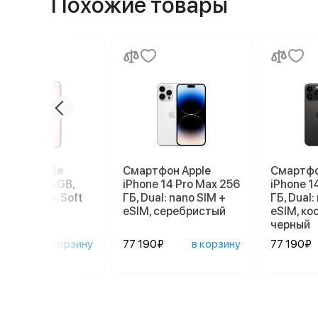
Похожие товары
ртфон Apple
Смартфон Apple
Смартфо
ne 17e 256 GB,
iPhone 14 Pro Max 256
iPhone 1
 SIM (eSIM), Soft
ГБ, Dual: nano SIM +
ГБ, Dual:
eSIM, серебристый
eSIM, к
черный
90₽
в корзину
77 190₽
в корзину
77 190₽