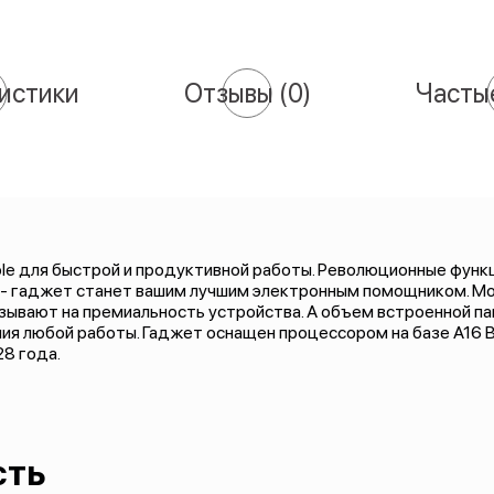
истики
Отзывы
(0)
Часты
pple для быстрой и продуктивной работы. Революционные функц
- гаджет станет вашим лучшим электронным помощником. Мо
ывают на премиальность устройства. А объем встроенной пам
ия любой работы. Гаджет оснащен процессором на базе A16 Bi
8 года.
сть