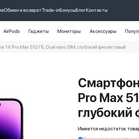
ия
Обмен и возврат
Trade-in
Бонусы
Блог
Контакты
AirPods
Гаджеты
Мониторы
Аксессуары
Попул
e 14 Pro Max 512 ГБ, Dual nano SIM, глубокий фиолетовый
e 14 pro max
айфон 14
Смартфон 
Pro Max 51
глубокий
Имеется недостаток товар