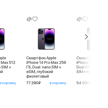
ple
Смартфон Apple
Смартфон Apple
o Max 512
iPhone 14 Pro Max 256
iPhone 17e 256 G
o SIM +
ГБ, Dual: nano SIM +
Dual SIM (nano
ий
eSIM, глубокий
SIM+eSIM), Black
фиолетовый
в корзину
77 290₽
в корзину
54 090₽
в ко