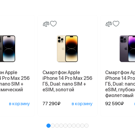
н Apple
Смартфон Apple
Смартфон Ap
4 Pro Max 256
iPhone 14 Pro Max 256
iPhone 14 Pr
 nano SIM +
ГБ, Dual: nano SIM +
ГБ, Dual: nan
осмический
eSIM, золотой
eSIM, глубок
фиолетовый
в корзину
77 290₽
в корзину
92 590₽