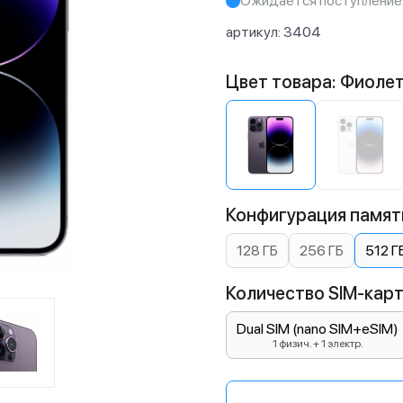
Ожидается поступление
артикул:
3404
Цвет товара: Фиоле
Конфигурация памяти
128 ГБ
256 ГБ
512 Г
Количество SIM-карт:
Dual SIM (nano SIM+eSIM)
1 физич. + 1 электр.