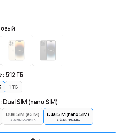
товый
: 512 ГБ
Б
1 ТБ
 Dual SIM (nano SIM)
Dual SIM (eSIM)
Dual SIM (nano SIM)
2 электронных
2 физических