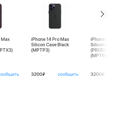
o Max
iPhone 14 Pro Max
iPhone 14 Pro Ma
Silicon Case Black
Silicon Case
MPTX3)
(MPTP3)
(PRODUCT)RED
(MPTR3)
сообщить
3200₽
сообщить
3200₽
сооб