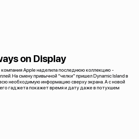
ways on Display
 компания Apple наделила последнюю коллекцию -
лей. На смену привычной “челки” пришел Dynamic Island в
всю необходимую информацию сверху экрана. А с новой
ашего гаджета покажет время и дату даже в потухшем