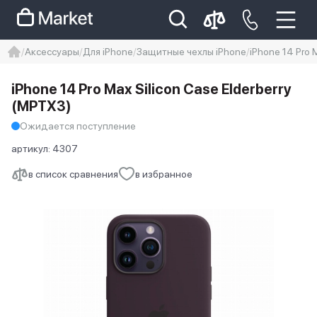
Аксессуары
Для iPhone
Защитные чехлы iPhone
iPhone 14 Pro 
iphone
айфон
iPhone 14 pro
iPhone 14 Pro Max Silicon Case Elderberry
Iphone 14 pro max
айфон 14
(MPTX3)
Ожидается поступление
артикул:
4307
в список сравнения
в избранное