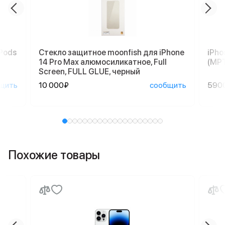
Pods
Стекло защитное moonfish для iPhone
iPho
14 Pro Max алюмосиликатное, Full
(MP
Screen, FULL GLUE, черный
щить
10 000₽
сообщить
590
Похожие товары