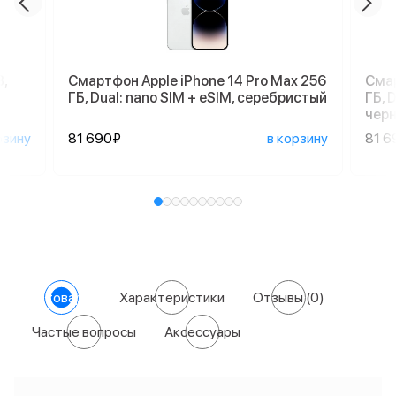
,
Смартфон Apple iPhone 14 Pro Max 256
Смар
ГБ, Dual: nano SIM + eSIM, серебристый
ГБ, 
чер
рзину
81 690₽
в корзину
81 6
О товаре
Характеристики
Отзывы
(0)
Частые вопросы
Аксессуары