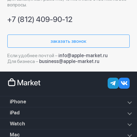
вопросы.
+7 (812) 409-90-12
заказать звонок
Если удобнее почтой –
info@apple-market.ru
Для бизнеса –
business@apple-market.ru
iPhone
iPhone 17e
iPad
iPhone 17 Pro Max
iPad Air (2022)
Watch
iPhone 17 Pro
iPad Mini 6 (2021)
iPhone 17 Air
Apple Watch SE 3 2025
Mac
iPad 10.2 (2021)
iPhone 17