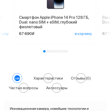
,
Смартфон Apple iPhone 14 Pro 128 ГБ,
Смар
Dual: nano SIM + eSIM, глубокий
Dual
фиолетовый
рзину
67 690₽
в корзину
67 7
О товаре
Характеристики
Отзывы
(0)
Частые вопросы
Аксессуары
Инновационная камера, новейшие технологии и