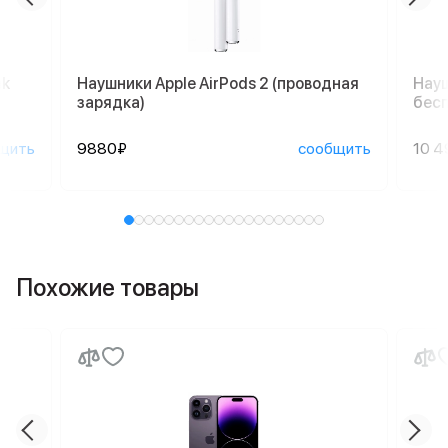
nk
Наушники Apple AirPods 2 (проводная
Науш
зарядка)
бесп
щить
9880₽
сообщить
10 4
Похожие товары