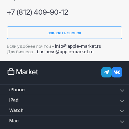
+7 (812) 409-90-12
заказать звонок
Если удобнее почтой –
info@apple-market.ru
Для бизнеса –
business@apple-market.ru
iPhone
iPhone 17e
iPad
iPhone 17 Pro Max
iPad Air (2022)
Watch
iPhone 17 Pro
iPad Mini 6 (2021)
iPhone 17 Air
Apple Watch SE 3 2025
Mac
iPad 10.2 (2021)
iPhone 17
Apple Watch Series 10
iPad 10.9 (2022)
iPhone 16e