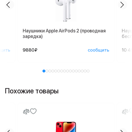
Наушники Apple AirPods 2 (проводная
Науш
зарядка)
бесп
щить
9880₽
сообщить
10 4
Похожие товары