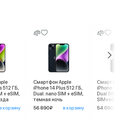
ple
Смартфон Apple
Смартфон Apple
s 512 ГБ,
iPhone 14 Plus 512 ГБ,
iPhone 17e 256 G
M + eSIM,
Dual: nano SIM + eSIM,
Dual SIM (nano
езда
темная ночь
SIM+eSIM), Black
в корзину
56 890₽
в корзину
54 090₽
в ко