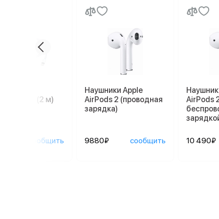
ль Apple
Наушники Apple
Наушник
tning/USB (2 м)
AirPods 2 (проводная
AirPods 2
зарядка)
беспров
зарядко
0₽
сообщить
9880₽
сообщить
10 490₽