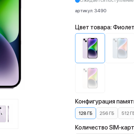
Ожидается поступление
артикул:
3490
Цвет товара: Фиоле
Конфигурация памяти
128 ГБ
256 ГБ
512 Г
Количество SIM-карт: