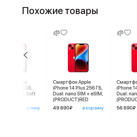
Похожие товары
ртфон Apple
Смартфон Apple
Смартфо
ne 17e 256 GB,
iPhone 14 Plus 256 ГБ,
iPhone 14
 SIM (eSIM), Soft
Dual: nano SIM + eSIM,
Dual: nan
(PRODUCT)RED
(PRODU
90₽
в корзину
49 890₽
в корзину
56 890₽