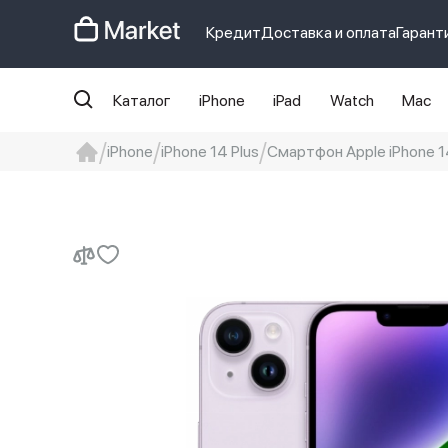
Кредит
Доставка и оплата
Гарант
Каталог
iPhone
iPad
Watch
Mac
iPhone
iPhone 14 Plus
Смартфон Apple iPhone 14
iphone
айфон
iPhone 14 pro
Iphon