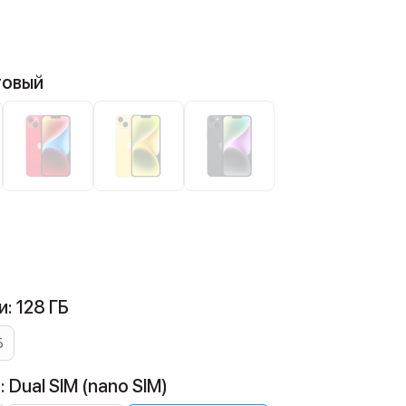
товый
: 128 ГБ
Б
 Dual SIM (nano SIM)