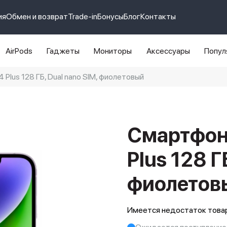
ия
Обмен и возврат
Trade-in
Бонусы
Блог
Контакты
AirPods
Гаджеты
Мониторы
Аксессуары
Попул
 Plus 128 ГБ, Dual nano SIM, фиолетовый
e 14 pro max
айфон 14
Смартфон 
Plus 128 Г
фиолетов
Имеется недостаток товар