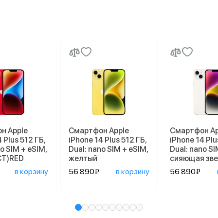
н Apple
Смартфон Apple
Смартфон Ap
 Plus 512 ГБ,
iPhone 14 Plus 512 ГБ,
iPhone 14 Plu
o SIM + eSIM,
Dual: nano SIM + eSIM,
Dual: nano SI
CT)RED
желтый
сияющая зв
в корзину
56 890₽
в корзину
56 890₽