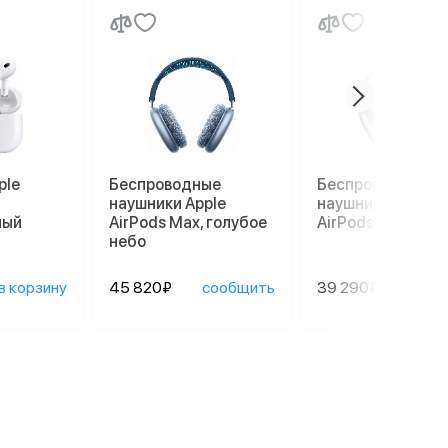
ple
Беспроводные
Беспроводные
наушники Apple
наушники Apple
лый
AirPods Max, голубое
AirPods Max, зел
небо
в корзину
45 820₽
сообщить
39 290₽
сооб