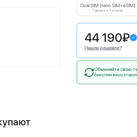
Dual SIM (nano SIM+eSIM)
1 физич. + 1 электр.
44 190₽
Нашли дешевле?
Обменяйте свою тех
Выкупим вашу стару
окупают