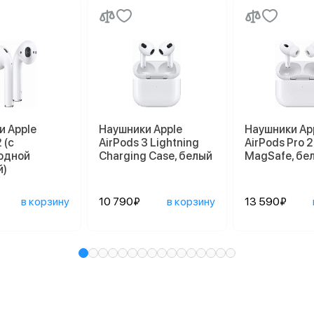
и Apple
Наушники Apple
Наушники Ap
 (с
AirPods 3 Lightning
AirPods Pro 2
одной
Charging Case, белый
MagSafe, бе
й)
в корзину
10 790₽
в корзину
13 590₽