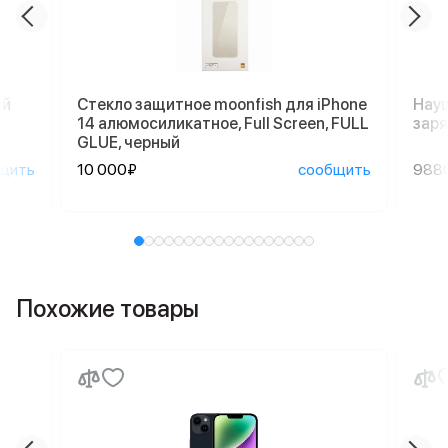
ый
Стекло защитное moonfish для iPhone
Науш
14 алюмосиликатное, Full Screen, FULL
заря
GLUE, черный
щить
10 000₽
сообщить
988
Похожие товары