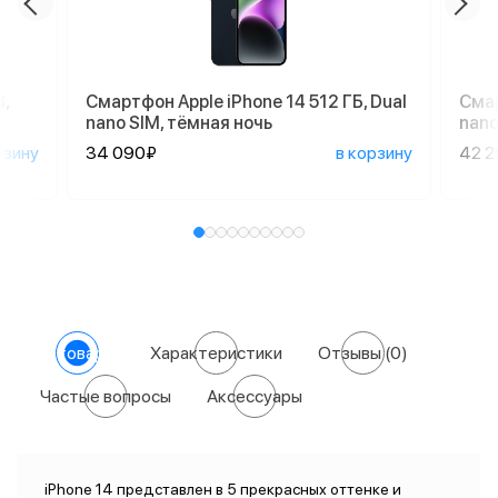
,
Смартфон Apple iPhone 14 512 ГБ, Dual
Смар
nano SIM, тёмная ночь
nano
рзину
34 090₽
в корзину
42 
О товаре
Характеристики
Отзывы
(0)
Частые вопросы
Аксессуары
iPhone 14 представлен в 5 прекрасных оттенке и