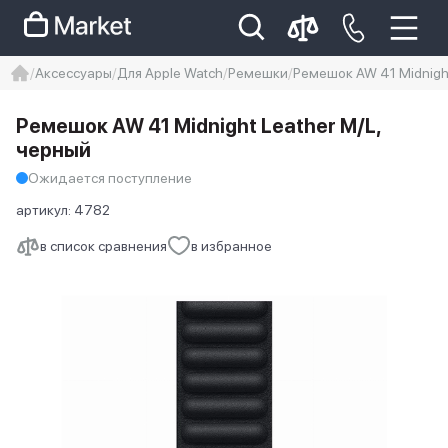
Аксессуары
Для Apple Watch
Ремешки
Ремешок AW 41 Midnight
iphone
айфон
iPhone 14 pro
Ремешок AW 41 Midnight Leather M/L,
Iphone 14 pro max
айфон 14
черный
Ожидается поступление
артикул:
4782
в список сравнения
в избранное