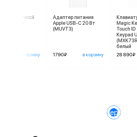
ус Apple Pencil
Адаптер питания
Клавиату
-C), белый
Apple USB-C 20 Вт
Magic Ke
(MUVT3)
Touch ID
Keypad 
(MXK73RS
белый
0₽
в корзину
1790₽
в корзину
28 890₽
Характеристик