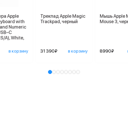
ра Apple
Трекпад Apple Magic
Мышь Apple 
yboard with
Trackpad, черный
Mouse 3, че
 and Numeric
USB–C
/A), White,
в корзину
31 390₽
в корзину
8990₽
и