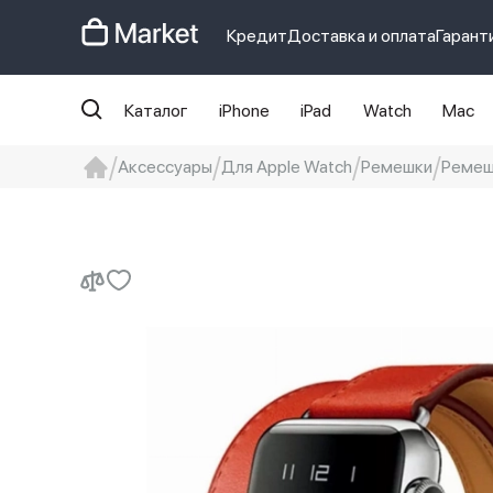
Кредит
Доставка и оплата
Гарант
Каталог
iPhone
iPad
Watch
Mac
Аксессуары
Для Apple Watch
Ремешки
Ремешо
iphone
айфон
iPhone 14 pro
Iphon