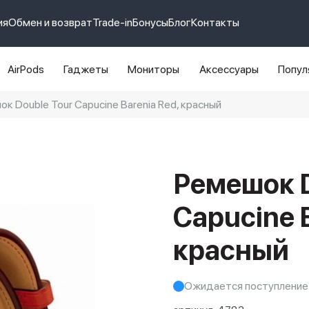
ия
Обмен и возврат
Trade-in
Бонусы
Блог
Контакты
AirPods
Гаджеты
Мониторы
Аксессуары
Попул
к Double Tour Capucine Barenia Red, красный
e 14 pro max
айфон 14
Ремешок D
Capucine B
красный
Ожидается поступление