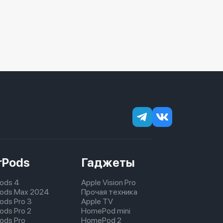
rPods
Гаджеты
Pods 4
Apple Vision Pro
pods Max 2024
Прочая техника
pods Pro 3
Apple TV
ods Pro 2
HomePod mini
pods Pro
HomePod 2