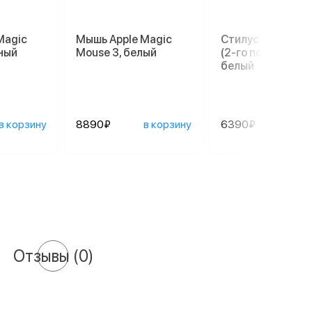
Magic
Мышь Apple Magic
Стилус Apple Pen
рный
Mouse 3, белый
(2-го поколения),
белый
в корзину
8890₽
в корзину
6390₽
в ко
Отзывы
(0)