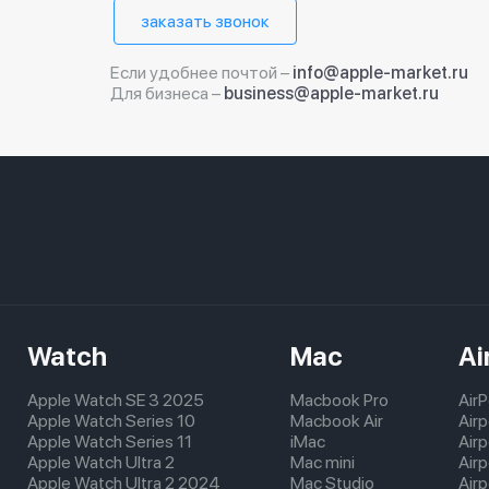
заказать звонок
Если удобнее почтой –
info@apple-market.ru
Для бизнеса –
business@apple-market.ru
Watch
Mac
Ai
Apple Watch SE 3 2025
Macbook Pro
Air
Apple Watch Series 10
Macbook Air
Air
Apple Watch Series 11
iMac
Air
Apple Watch Ultra 2
Mac mini
Airp
Apple Watch Ultra 2 2024
Mac Studio
Air