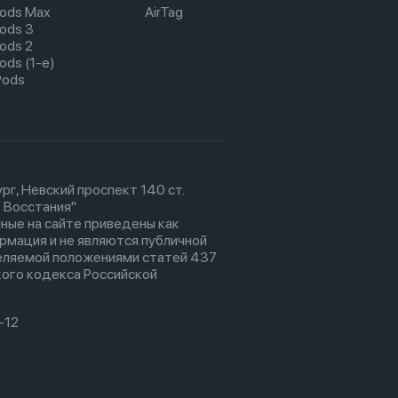
pods Max
AirTag
pods 3
pods 2
ods (1-е)
Pods
рг, Невский проспект 140 ст.
 Восстания"
ные на сайте приведены как
рмация и не являются публичной
еляемой положениями статей 437
ого кодекса Российской
-12