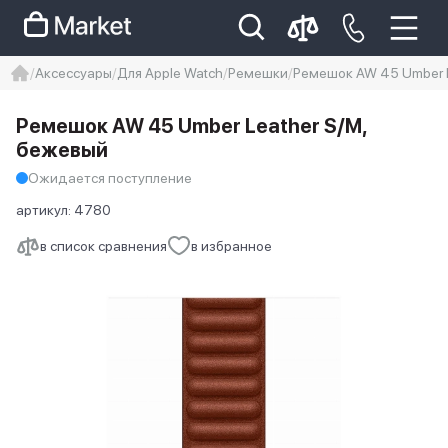
Аксессуары
Для Apple Watch
Ремешки
Ремешок AW 45 Umber L
iphone
айфон
iPhone 14 pro
Ремешок AW 45 Umber Leather S/M,
Iphone 14 pro max
айфон 14
бежевый
Ожидается поступление
артикул:
4780
в список сравнения
в избранное