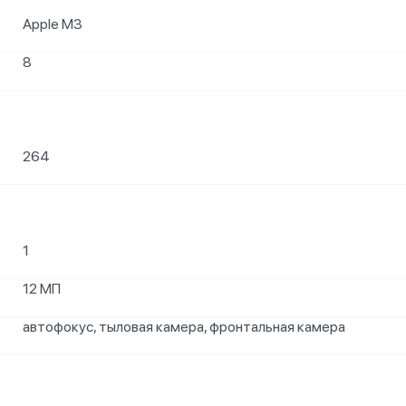
Apple M3
8
264
1
12 МП
автофокус, тыловая камера, фронтальная камера