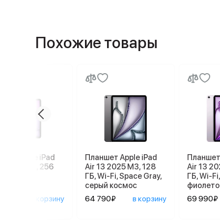
Похожие товары
шет Apple iPad
Планшет Apple iPad
Планшет 
11 2026 M4, 256
Air 13 2025 M3, 128
Air 13 2
G, Purple,
ГБ, Wi-Fi, Space Gray,
ГБ, Wi-Fi,
летовый
серый космос
фиолето
690₽
в корзину
64 790₽
в корзину
69 990₽