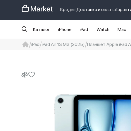
Кредит
Доставка и оплата
Гарант
Каталог
iPhone
iPad
Watch
Mac
iPad
iPad Air 13 M3 (2025)
Планшет Apple iPad Ai
iphone
айфон
iPhone 14 pro
Iphon