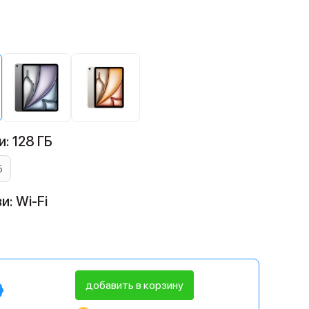
: 128 ГБ
Б
и: Wi-Fi
добавить в корзину