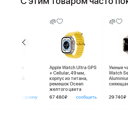
С этим товаром часто п
ники Apple
Apple Watch Ultra GPS
Умные ч
ods Pro 2
+ Cellular, 49 мм,
Watch Se
afe, белый
корпус из титана,
Aluminiu
ремешок Ocean
сияющая
желтого цвета
90₽
в корзину
67 480₽
сообщить
29 740₽