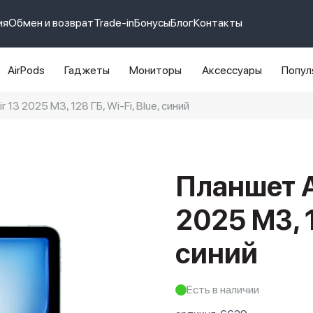
ия
Обмен и возврат
Trade-in
Бонусы
Блог
Контакты
AirPods
Гаджеты
Мониторы
Аксессуары
Попул
r 13 2025 M3, 128 ГБ, Wi-Fi, Blue, синий
e 14 pro max
айфон 14
Планшет Ap
2025 M3, 1
синий
Есть в наличии