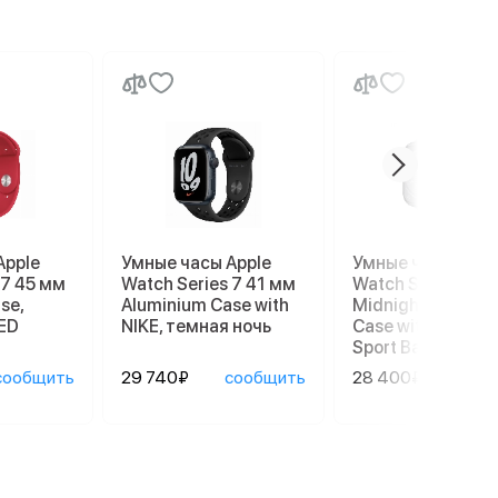
Apple
Умные часы Apple
Умные часы Appl
 7 45 мм
Watch Series 7 41 мм
Watch Series 8 4
se,
Aluminium Case with
Midnight Alumin
ED
NIKE, темная ночь
Case with Succul
Sport Band
сообщить
29 740₽
сообщить
28 400₽
сооб