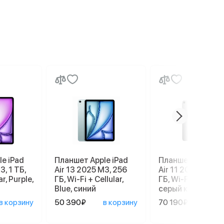
e iPad
Планшет Apple iPad
Планшет Apple iP
3, 1 ТБ,
Air 13 2025 M3, 256
Air 11 2026 M4, 2
ar, Purple,
ГБ, Wi-Fi + Cellular,
ГБ, Wi-Fi, Space g
Blue, синий
серый космос
в корзину
50 390₽
в корзину
70 190₽
в ко