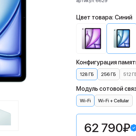
артикул:
6629
Цвет товара: Синий
Конфигурация памяти
128 ГБ
256 ГБ
512 Г
Модуль сотовой связ
Wi-Fi
Wi-Fi + Cellular
62 790₽