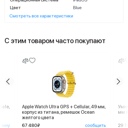
Цвет
Blue
Смотреть все характеристики
С этим товаром часто покупают
Safe,
Apple Watch Ultra GPS + Cellular, 49 мм,
Умны
корпус из титана, ремешок Ocean
мм A
желтого цвета
рзину
67 480₽
сообщить
29 7