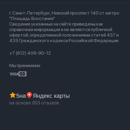
Кредит
Для Apple Watch
AirTag
Airpods 2
Весь каталог
Политика возврата
Airpods (1-е)
г. Санкт-Петербург, Невский проспект 140 ст. метро
Новые поступления
Политика конфиденциальности
EarPods
"Площадь Восстания"
Популярное
Оплата и доставка
Сведения указанные на сайте приведены как
Акции
Партнерская программа
справочная информация и не являются публичной
Гарантия
офертой, определяемой положениями статей 437 и
Обмен и возврат
435 Гражданского кодекса Российской Федерации.
Бонусы
Trade-in
+7 (812) 409-90-12
Мы принимаем:
5
на
Яндекс карты
на основе 803 отзывов