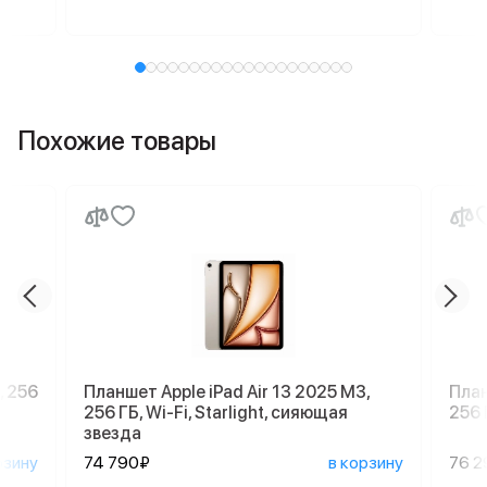
Похожие товары
, 256
Планшет Apple iPad Air 13 2025 M3,
План
256 ГБ, Wi-Fi, Starlight, сияющая
256 
звезда
рзину
74 790₽
в корзину
76 2