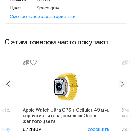
Цвет
Space gray
Смотреть все характеристики
С этим товаром часто покупают
Safe,
Apple Watch Ultra GPS + Cellular, 49 мм,
Умны
корпус из титана, ремешок Ocean
мм A
желтого цвета
рзину
67 480₽
сообщить
29 7