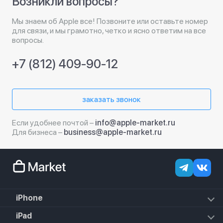
Возникли вопросы?
Мы знаем об Apple все! Позвоните или оставьте номер
для связи, и мы грамотно, четко и ясно ответим на все
вопросы.
+7 (812) 409-90-12
заказать звонок
Если удобнее почтой –
info@apple-market.ru
Для бизнеса –
business@apple-market.ru
iPhone
iPhone 17e
iPad