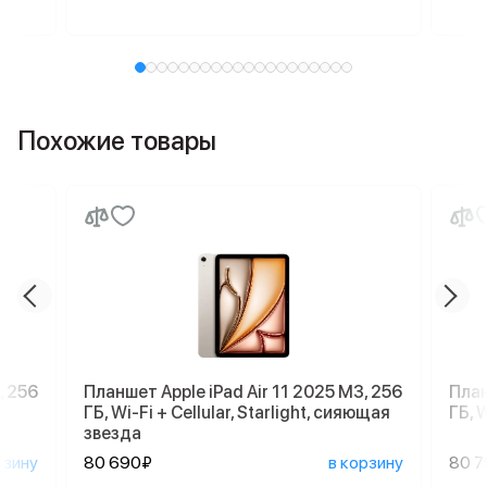
Похожие товары
, 256
Планшет Apple iPad Air 11 2025 M3, 256
План
ГБ, Wi-Fi + Cellular, Starlight, сияющая
ГБ, W
звезда
рзину
80 690₽
в корзину
80 