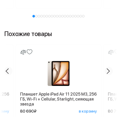
Похожие товары
, 256
Планшет Apple iPad Air 11 2025 M3, 256
План
ГБ, Wi-Fi + Cellular, Starlight, сияющая
ГБ, W
звезда
рзину
80 690₽
в корзину
80 