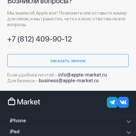
Возникли вопросы?
Мы знаем об Apple все! Позвоните или оставьте номер
для связи, и мы грамотно, четко и ясно ответим на все
вопросы.
+7 (812) 409-90-12
заказать звонок
Если удобнее почтой –
info@apple-market.ru
Для бизнеса –
business@apple-market.ru
iPhone
iPhone 17e
iPad