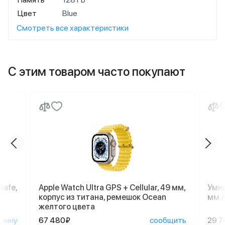
Цвет
Blue
Смотреть все характеристики
С этим товаром часто покупают
Safe,
Apple Watch Ultra GPS + Cellular, 49 мм,
Умны
корпус из титана, ремешок Ocean
мм A
желтого цвета
рзину
67 480₽
сообщить
29 7