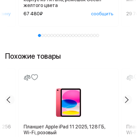
желтого цвета
рзину
67 480₽
сообщить
29 7
Похожие товары
, 256
Планшет Apple iPad 11 2025, 128 ГБ,
План
Wi-Fi, розовый
Wi-F