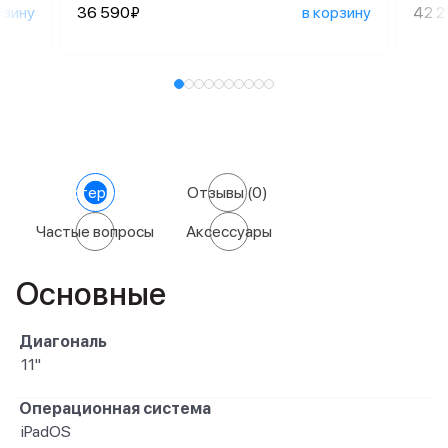
рзину
36 590₽
в корзину
42 
Характеристики
Отзывы
(0)
Частые вопросы
Аксессуары
Основные
Диагональ
11"
Операционная система
iPadOS