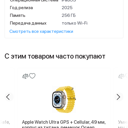
Год релиза
2025
Память
256 ГБ
Передача данных
только Wi-Fi
Смотреть все характеристики
С этим товаром часто покупают
Safe,
Apple Watch Ultra GPS + Cellular, 49 мм,
Умны
корпус из титана, ремешок Ocean
мм A