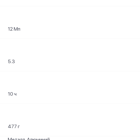
12 Мп
5.3
10 ч
477 г
Металл, Алюминий