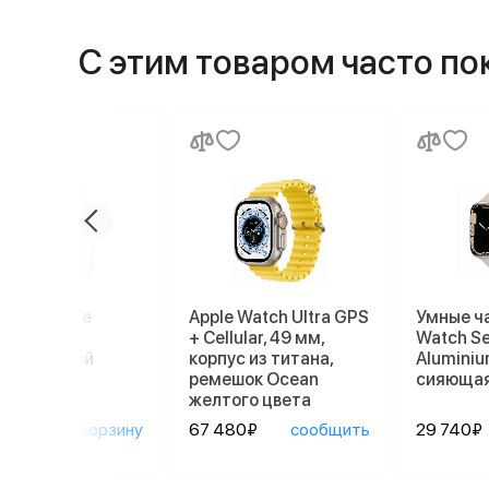
С этим товаром часто п
ники Apple
Apple Watch Ultra GPS
Умные ч
ods Pro 2
+ Cellular, 49 мм,
Watch Se
afe, белый
корпус из титана,
Aluminiu
ремешок Ocean
сияющая
желтого цвета
90₽
в корзину
67 480₽
сообщить
29 740₽