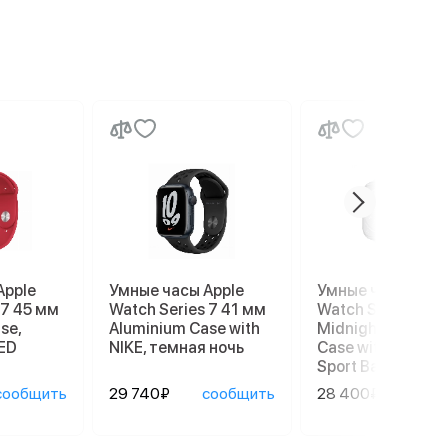
Apple
Умные часы Apple
Умные часы Appl
 7 45 мм
Watch Series 7 41 мм
Watch Series 8 4
se,
Aluminium Case with
Midnight Alumin
ED
NIKE, темная ночь
Case with Succul
Sport Band
сообщить
29 740₽
сообщить
28 400₽
сооб