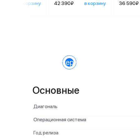
290₽
в корзину
42 390₽
в корзину
36 590₽
Характеристики
Основные
Диагональ
Операционная система
Год релиза