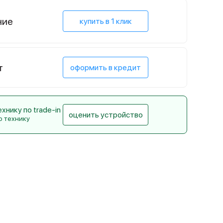
ние
купить в 1 клик
т
оформить в кредит
нику по trade-in
оценить устройство
ю технику