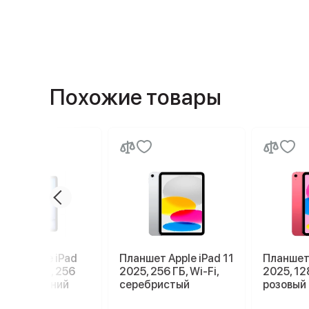
Похожие товары
шет Apple iPad
Планшет Apple iPad 11
Планшет 
11 2026 M4, 256
2025, 256 ГБ, Wi-Fi,
2025, 128
5G, Blue, синий
серебристый
розовый