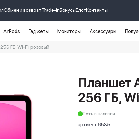
ия
Обмен и возврат
Trade-in
Бонусы
Блог
Контакты
AirPods
Гаджеты
Мониторы
Аксессуары
Попул
 256 ГБ, Wi-Fi, розовый
e 14 pro max
айфон 14
Планшет A
256 ГБ, Wi
Есть в наличии
артикул:
6585