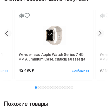
 1
Умные часы Apple Watch Series 7 45
Умны
мм Aluminium Case, сияющая звезда
мм A
щить
42 490₽
сообщить
97 
Похожие товары