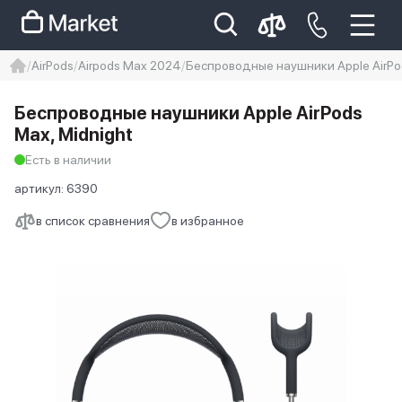
AirPods
Airpods Max 2024
Беспроводные наушники Apple AirPod
iphone
айфон
iPhone 14 pro
Беспроводные наушники Apple AirPods
Iphone 14 pro max
айфон 14
Max, Midnight
Есть в наличии
артикул:
6390
в список сравнения
в избранное