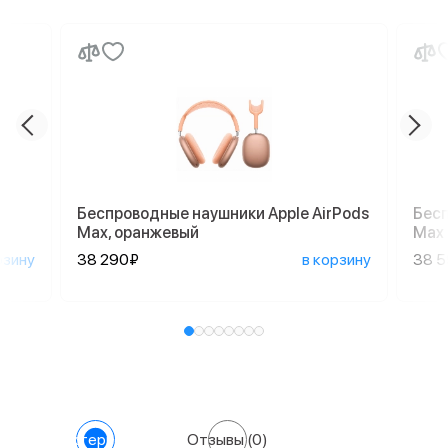
Беспроводные наушники Apple AirPods
Бесп
Max, оранжевый
Max 
рзину
38 290₽
в корзину
38 
Характеристики
Отзывы
(0)