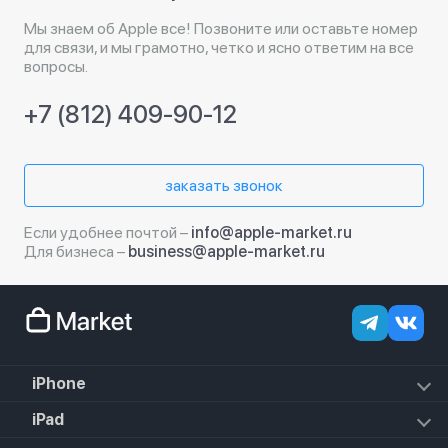
Мы знаем об Apple все! Позвоните или оставьте номер
для связи, и мы грамотно, четко и ясно ответим на все
вопросы.
+7 (812) 409-90-12
заказать звонок
Если удобнее почтой –
info@apple-market.ru
Для бизнеса –
business@apple-market.ru
iPhone
iPhone 17e
iPad
iPhone 17 Pro Max