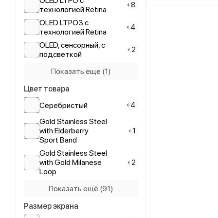
OLED LTPO с
зеленый
8
1
446x374
технологией Retina
2
elderberry
OLED LTPO3 с
4
4
448x368
технологией Retina
2
gold
OLED, сенсорный, с
2
подсветкой
3
graphite
всегда включённый
Показать ещё (1)
3
green
дисплей OLED
109
LTPO с
Цвет товара
технологией Retina
6
Green/Зеленый
4
Cеребристый
2
grey/black
Gold Stainless Steel
1
with Elderberry
Ice Blue/Ледяной-
2
Sport Band
синий
Gold Stainless Steel
9
midnight
2
with Gold Milanese
Loop
Midnight (Темная
2
Ночь)
Gold Stainless Steel
Показать ещё (91)
1
with White Sport
Natural Titan/
4
Band
Натуральный титан
Размер экрана
Graphite Stainless