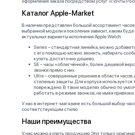
оформления заказа посредством услуг «Почты Рос
1
yellow
Midnight Aluminium
Каталог Apple-Market
1
Case with Storm
2
yellow / beige
Blue Sport Loop
В наличии представлен большой ассортимент часов
Midnight Aluminum
2
оранжевый
выбранной модели и поколения зависит, каким будет
Case with
2
актуальных варианты исполнения Apple Watch:
Black/Black Nike
2
черный
Sport Band
Series – стандартная линейка, можно добавит
Midnight Aluminum
с его помощью можно звонить, набирать сооб
1
Case with Graphite
купить достаточно дешево.
Milanese Loop
SE – часы «облегчённой», более дешевой верс
звонки прямо с них.
Midnight Aluminum
Ultra – совершенные решения в области часов
Case with
2
степенью защиты. Для корпуса используется т
Grey/Black Nike
повреждено. В таких моделях обычно по умолч
Sport Band
работать в режиме звонков, не имея привязки
Midnight Aluminum
1
Case with Starlight
У нас в интернет-магазине есть большой выбор час
Sport Band
соответствующим стилю.
Midnight Aluminum
Наши преимущества
2
Case with Succulent
Sport Band
У нас можно купить продукцию Эпл только оригинал.