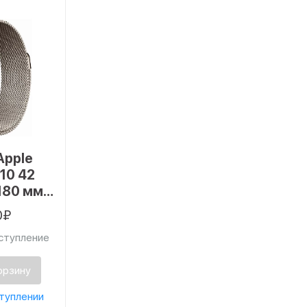
Apple
 10 42
180 мм,
e
0₽
anese
ступление
орзину
туплении