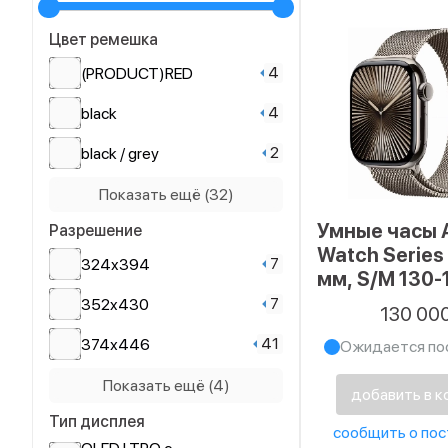
Цвет ремешка
4
(PRODUCT)RED
4
black
2
black / grey
Black Titan/Черный
Показать ещё (32)
3
титан
Умные часы 
Разрешение
2
black/black
Watch Series
7
324x394
мм, S/M 130-
7
Black/Черный
Titanium Cas
7
352x430
130 00
4
blue
Cellular, Mil
41
374х446
Ожидается по
Loop, Natural
2
blue / grey
37
396x484
Показать ещё (4)
добавить в к
5
Blue/Синий
Тип дисплея
73
410х502
Dark Green/Темно-
сообщить о пос
6