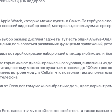
сии» или СДЭК недорого.
 Apple Watch, которые можно купить в Санкт-Петербурге с п
 внешний вид и набор опций, материалы, используемые при пр
ь выбор размер дисплея гаджета. Тут есть опция Always-OnD
щения, пользоваться различными функциями приложений, устан
ии, в которой сокращен набор опций стандартной модели. Есл
, которые имеют дизайн премиального уровня, выполнены из 
итан, поэтому можно погружаться с часами до 100 метров под
анию встроен модуль Cellular, что позволяет им дополнител
 телефона.
ов от Эппл, поэтому можно выбрать модель, цвет, вариант р
 Есть варианты: мужской или женский стиль, а также разные п