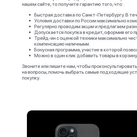
Midnight Aluminum
нашем сайте, то получите гарантию того, что:
1
Case with White
Sport Band
Быстрая доставка по Санкт-Петербургу. В теч
Midnight Stainless
Условия доставки по России максимально ком
1
Steel Case with
Регулярно проводим акции и предлагаем разно
Umber Leather
Допускается покупка в кредит, оформив его п
Трейд-ин с оценкой техники максимально чест
Red Aluminium Case
4
компенсацию наличными.
with Red Sport Band
Бонусная программа, участие в которой позв
Silver Aluminium
Можно в один клик добавить товары в корзину
2
Case with Blue
Звоните или пишите нам, чтобы проконсультироват
Sport Loop
на вопросы, помочь выбрать самые подходящие уст
Silver Aluminium
покупку.
2
Case with Silver
Sport Band
Silver Aluminium
2
Case with Sport
Band
Silver Stainless
Steel Case with Ink
2
Modern Buckle
Large