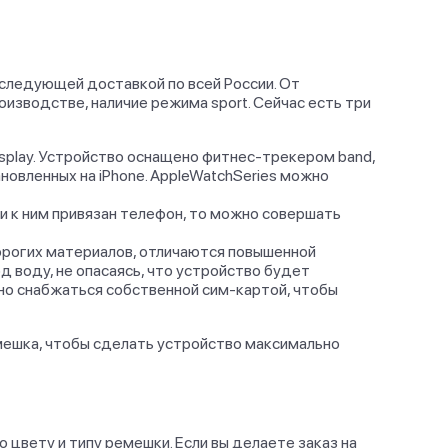
оследующей доставкой по всей России. От
оизводстве, наличие режима sport. Сейчас есть три
isplay. Устройство оснащено фитнес-трекером band,
овленных на iPhone. AppleWatchSeries можно
и к ним привязан телефон, то можно совершать
дорогих материалов, отличаются повышенной
 воду, не опасаясь, что устройство будет
ьно снабжаться собственной сим-картой, чтобы
емешка, чтобы сделать устройство максимально
о цвету и типу ремешки. Если вы делаете заказ на