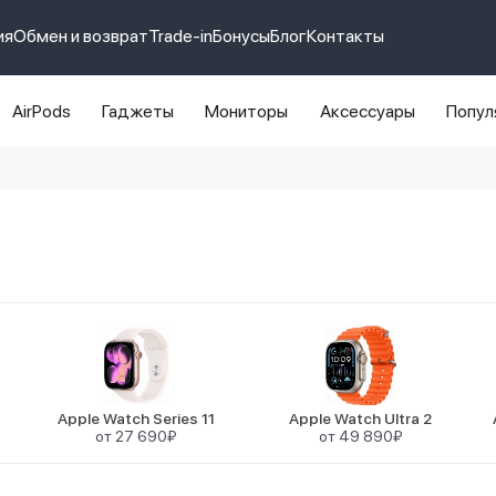
ия
Обмен и возврат
Trade-in
Бонусы
Блог
Контакты
AirPods
Гаджеты
Мониторы
Аксессуары
Попул
e 14 pro max
айфон 14
Apple Watch Series 11
Apple Watch Ultra 2
от 27 690₽
от 49 890₽