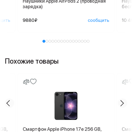
Наушники Apple AirPods 2 (проводная
Науш
зарядка)
бесп
щить
9880₽
сообщить
10 4
Похожие товары
 GB,
Смартфон Apple iPhone 17e 256 GB,
Смар