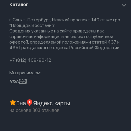
Airpods Max
Apple Watch SE 2022
О магазине
Каталог
Для Macbook
HomePod 2
Airpods 3
Кредит
Для Apple Watch
AirTag
Airpods 2
Весь каталог
Политика возврата
Airpods (1-е)
г. Санкт-Петербург, Невский проспект 140 ст. метро
Новые поступления
Политика конфиденциальности
EarPods
"Площадь Восстания"
Популярное
Оплата и доставка
Сведения указанные на сайте приведены как
Акции
Партнерская программа
справочная информация и не являются публичной
Гарантия
офертой, определяемой положениями статей 437 и
Обмен и возврат
435 Гражданского кодекса Российской Федерации.
Бонусы
Trade-in
+7 (812) 409-90-12
Мы принимаем:
5
на
Яндекс карты
на основе 803 отзывов