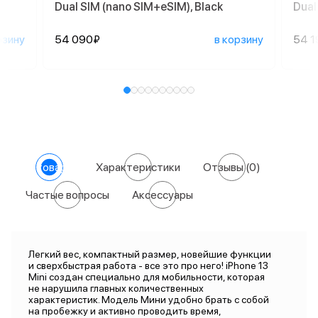
Dual SIM (nano SIM+eSIM), Black
Dual
рзину
54 090₽
в корзину
54 1
О товаре
Характеристики
Отзывы
(0)
Частые вопросы
Аксессуары
Легкий вес, компактный размер, новейшие функции
и сверхбыстрая работа - все это про него! iPhone 13
Mini создан специально для мобильности, которая
не нарушила главных количественных
характеристик. Модель Мини удобно брать с собой
на пробежку и активно проводить время,