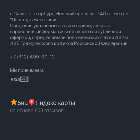
Кредит
Для Apple Watch
AirTag
Airpods 2
Весь каталог
Политика возврата
Airpods (1-е)
г. Санкт-Петербург, Невский проспект 140 ст. метро
Новые поступления
Политика конфиденциальности
EarPods
"Площадь Восстания"
Популярное
Оплата и доставка
Сведения указанные на сайте приведены как
Акции
Партнерская программа
справочная информация и не являются публичной
Гарантия
офертой, определяемой положениями статей 437 и
Обмен и возврат
435 Гражданского кодекса Российской Федерации.
Бонусы
Trade-in
+7 (812) 409-90-12
Мы принимаем:
5
на
Яндекс карты
на основе 803 отзывов