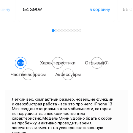
рзину
54 390₽
в корзину
55 
О товаре
Характеристики
Отзывы
(0)
Частые вопросы
Аксессуары
Легкий вес, компактный размер, новейшие функции
и сверхбыстрая работа - все это про него! iPhone 13
Mini создан специально для мобильности, которая
не нарушила главных количественных
характеристик. Модель Мини удобно брать с собой
на пробежку и активно проводить время,
запечатляя моменты на усовершенствованную
камеру.