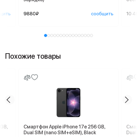
щить
9880₽
сообщить
10 4
Похожие товары
 GB,
Смартфон Apple iPhone 17e 256 GB,
Смар
Dual SIM (nano SIM+eSIM), Black
Dual