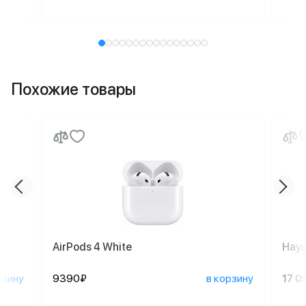
Похожие товары
AirPods 4 White
Науш
рзину
9390₽
в корзину
17 0