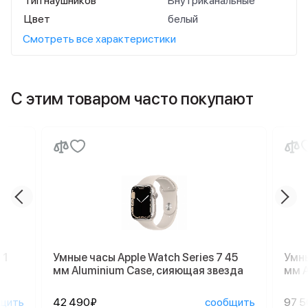
Тип наушников
Внутриканальные
Цвет
белый
Смотреть все характеристики
С этим товаром часто покупают
 1
Умные часы Apple Watch Series 7 45
Умны
мм Aluminium Case, сияющая звезда
мм A
щить
42 490₽
сообщить
97 