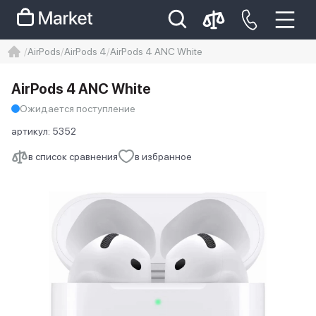
AirPods
AirPods 4
AirPods 4 ANC White
iphone
айфон
iPhone 14 pro
AirPods 4 ANC White
Iphone 14 pro max
айфон 14
Ожидается поступление
артикул:
5352
в список сравнения
в избранное