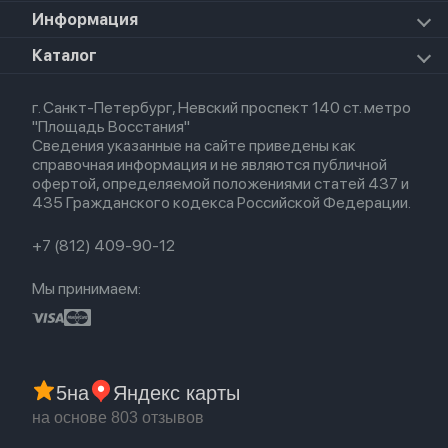
Прочая техника
Airpods Pro 2
Apple Watch Series 9
iPad Pro 11 M5 (2025)
Для iPhone
Информация
Apple TV
Airpods Pro
Apple Watch Series 8
Для iPad
HomePod mini
Airpods Max
Apple Watch SE 2022
О магазине
Каталог
Для Macbook
HomePod 2
Airpods 3
Кредит
Для Apple Watch
AirTag
Airpods 2
Весь каталог
Политика возврата
Airpods (1-е)
г. Санкт-Петербург, Невский проспект 140 ст. метро
Новые поступления
Политика конфиденциальности
EarPods
"Площадь Восстания"
Популярное
Оплата и доставка
Сведения указанные на сайте приведены как
Акции
Партнерская программа
справочная информация и не являются публичной
Гарантия
офертой, определяемой положениями статей 437 и
Обмен и возврат
435 Гражданского кодекса Российской Федерации.
Бонусы
Trade-in
+7 (812) 409-90-12
Мы принимаем:
5
на
Яндекс карты
на основе 803 отзывов